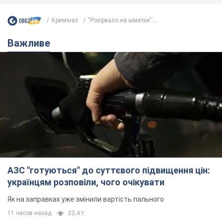
суд США зупинив будівництво
бальної зали за $400 млн
Трамп вже заявив, що негайно подасть
апеляцію а це "жахливе рішення"
10 часов назад
2,6 т.
Війна змінює не лише тактику: в НГУ
показали інженерні рішення проти
російських FPV-дронів. Фото
Це "постапокаліптична естетика зі світу
"Шаленого Макса"
10 часов назад
9,1 т.