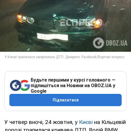
Будьте першими у курсі головного —
підпишіться на Новини на OBOZ.UA у
Google
Підписатися
У четвер вночі, 24 жовтня, у
Києві
на Кільцевій
дорозі трапилася кривава ДТП. Водій BMW