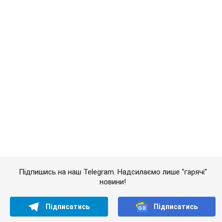
Важливе
АЗС "готуються" до суттєвого підвищення цін:
українцям розповіли, чого очікувати
Як на заправках уже змінили вартість пального
11 часов назад
23,4 т.
"Білий дім не є власністю Трампа":