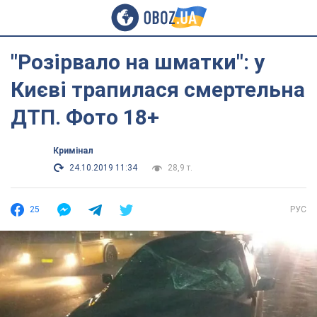
"Розірвало на шматки": у
Києві трапилася смертельна
ДТП. Фото 18+
Кримінал
24.10.2019 11:34
28,9 т.
25
РУС