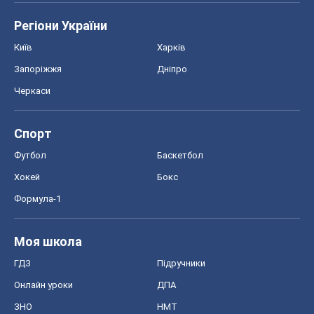
Формула-1
Моя школа
ГДЗ
Підручники
Онлайн уроки
ДПА
ЗНО
НМТ
СНД посібники
Авто
Тест Драйв
Електромобілі
Акції
Сервіс
Food Oboz
Рецепти
Напої
Дієти