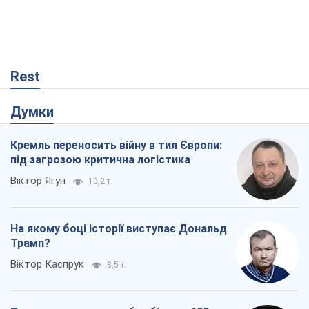
На якому боці історії виступає Дональд
Трамп?
Віктор Каспрук
8,5 т.
Про заплановану вирубку більше 600
дерев і теплотрасу: що відбувається на
Теремках у Києві
Владислав Самойленко
300