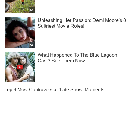
Тисни! Підписуйся! Читай тільки найкраще!
Підписатись
Підписатись