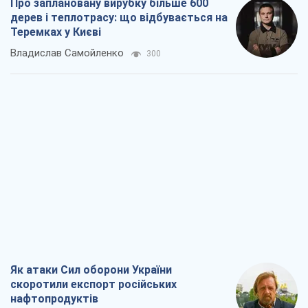
Як атаки Сил оборони України
скоротили експорт російських
нафтопродуктів
Андрій Клименко
2,3 т.
Два супертурніри Магучіх: спортивний
календар осені 2026 року
Олександр Липенко
6,8 т.
Ракетний щит і меч України: ставка на
виробництво власних ракет
Кирило Татарінов
3,1 т.