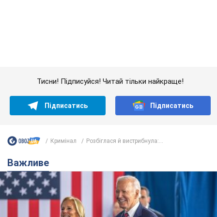
Кримінал
Розбіглася й вистрибнула:...
Важливе
Дружина тяжкохворого Джо Байдена назвала
перший симптом, який сигналізував про його
"агресивний" рак
Спершу лікарі не надали цьому належної уваги
6.08.2026 12:46
16,6 т.