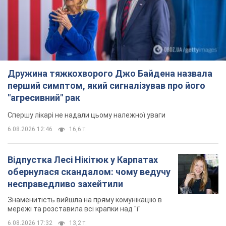
Відпустка Лесі Нікітюк у Карпатах
обернулася скандалом: чому ведучу
несправедливо захейтили
Знаменитість вийшла на пряму комунікацію в
мережі та розставила всі крапки над "і"
6.08.2026 17:32
13,2 т.
"Динамо" з перемоги стартувало у
кваліфікації Ліги конференцій. Відео
Матч відбувся в Любліні
8 годин тому
2,3 т.