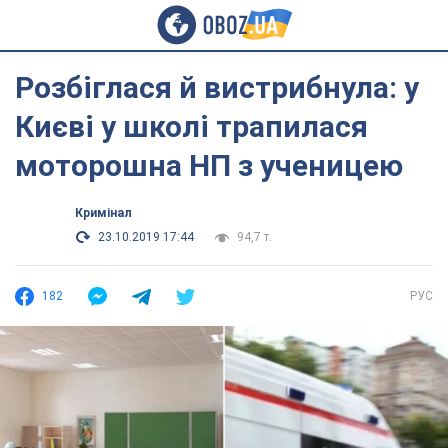
Розбіглася й вистрибнула: у
Києві у школі трапилася
моторошна НП з ученицею
Кримінал
23.10.2019 17:44
94,7 т.
182
РУС