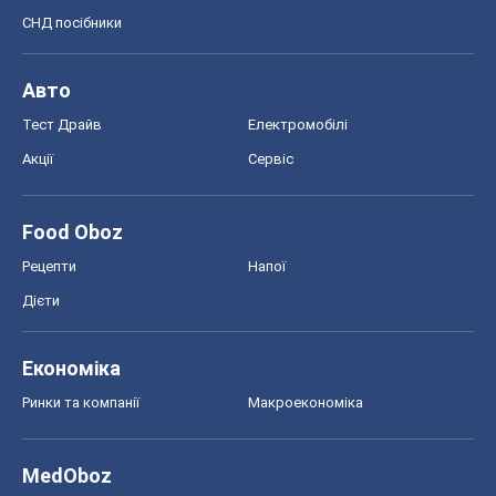
Економіка
Ринки та компанії
Макроекономіка
MedOboz
Новини медицини
MAMACLUB
Шоу
Афіша
Плітки
Краса
Мода
Жіночий журнал