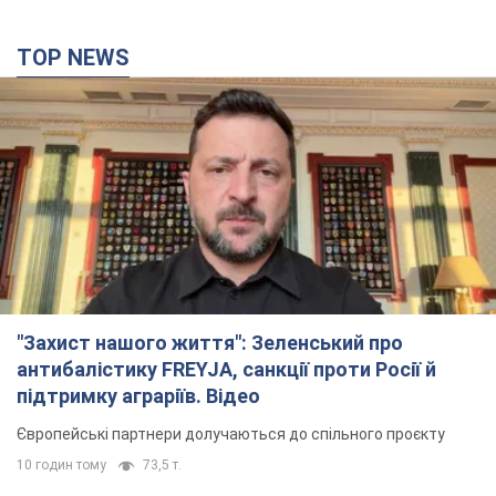
"Захист нашого життя": Зеленський про
антибалістику FREYJA, санкції проти Росії й
підтримку аграріїв. Відео
Європейські партнери долучаються до спільного проєкту
10 годин тому
73,5 т.
З 1 вересня українським вчителям підвищать
зарплати: Корецький розкрив деталі
Одночасно з підвищенням зарплат педагогам уряд
анонсував збільшення студентських стипендій
6 годин тому
4,1 т.
"Нам теж вони потрібні": Трамп відповів на
прохання Зеленського щодо передачі Україні
ракет для Patriot
Американські запаси окремих боєприпасів обмежені