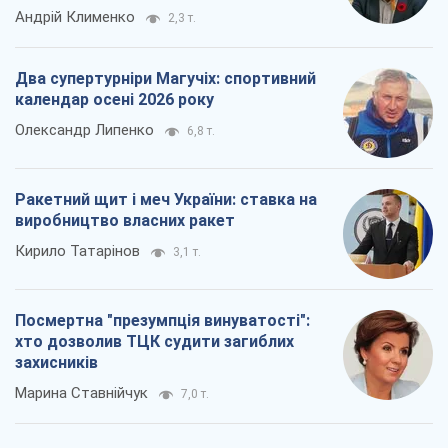
Посмертна "презумпція винуватості":
хто дозволив ТЦК судити загиблих
захисників
Марина Ставнійчук
7,0 т.
Всі думки
Про компанію
Команда
Правова інформація
Політика конфіденційності
Реклама на сайті
Документи
Редакційна політика
Журналісти OBOZ.UA на місці
подій