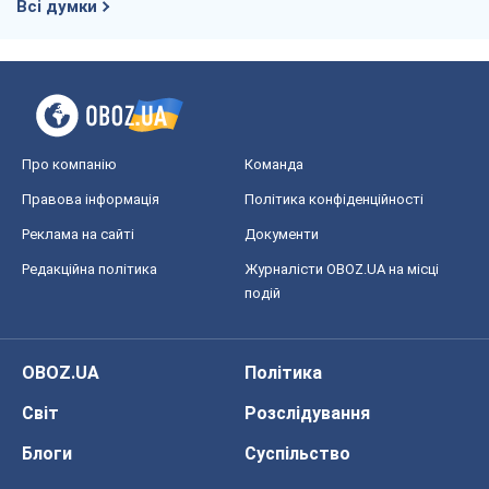
OBOZ.UA
Політика
Світ
Розслідування
Блоги
Суспільство
Регіони України
Київ
Харків
Запоріжжя
Дніпро
Черкаси
Спорт
Футбол
Баскетбол
Хокей
Бокс