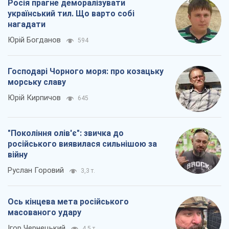
Росія прагне деморалізувати
український тил. Що варто собі
нагадати
Юрій Богданов
594
Господарі Чорного моря: про козацьку
морську славу
Юрій Кирпичов
645
"Покоління олів'є": звичка до
російського виявилася сильнішою за
війну
Руслан Горовий
3,3 т.
Ось кінцева мета російського
масованого удару
Ігор Чернецький
4,5 т.