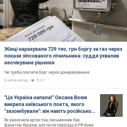
Жінці нарахували 729 тис. грн боргу за газ через
покази зіпсованого лічильника: суддя ухвалив
неочікуване рішення
Чи треба платити борг через донарахування
6 часов назад
9,3 т.
"Це Україна напала!" Оксана Вояж
викрила київського поета, якого
"зазомбували": він навіть російської
не знав, а тепер хоче геноциду
Як зазначила артистка, письменник був
українців
фанатом України, але після переїзду в РФ йому