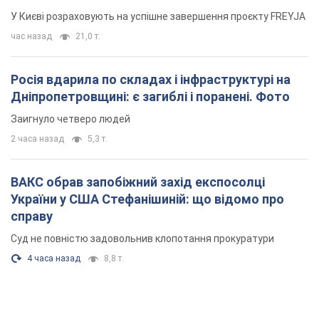
У Києві розраховують на успішне завершення проєкту FREYJA
час назад
21,0 т.
Росія вдарила по складах і інфраструктурі на
Дніпропетровщині: є загиблі і поранені. Фото
Заигнуло четверо людей
2 часа назад
5,3 т.
ВАКС обрав запобіжний захід експосолці
України у США Стефанішиній: що відомо про
справу
Суд не повністю задовольнив клопотання прокуратури
4 часа назад
8,8 т.