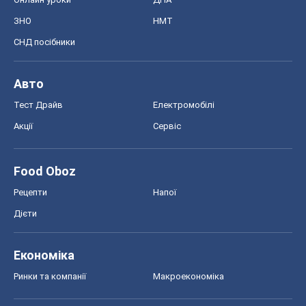
Food Oboz
Рецепти
Напої
Дієти
Економіка
Ринки та компанії
Макроекономіка
MedOboz
Новини медицини
MAMACLUB
Шоу
Афіша
Плітки
Краса
Мода