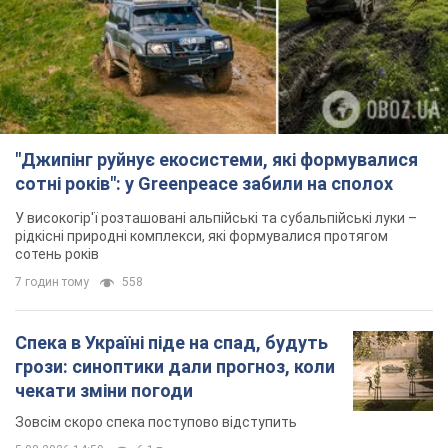
У високогір'ї розташовані альпійські та субальпійські луки –
рідкісні природні комплекси, які формувалися протягом
сотень років
7 годин тому
558
Спека в Україні піде на спад, будуть
грози: синоптики дали прогноз, коли
чекати зміни погоди
Зовсім скоро спека поступово відступить
5.08.2026 14:59
6,1 т.
"Чи, може, я залякана з дитинства?"
Олена Зарецька – про вбивство
бабусі-дисидентки Алли Горської,
критику Дмитра Стуса та втечу в
OBOZ.UA зустрів онуку художниці-дисидентки в
Португалію з 5 дітьми
Лісабоні
5.08.2026 04:00
25,9 т.