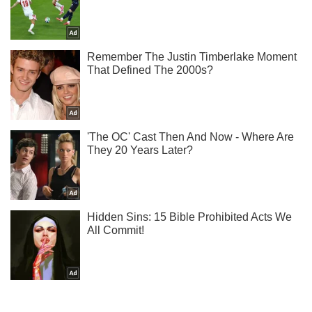
Ти ще не читаєш наш Telegram? А даремно! Підписуйся