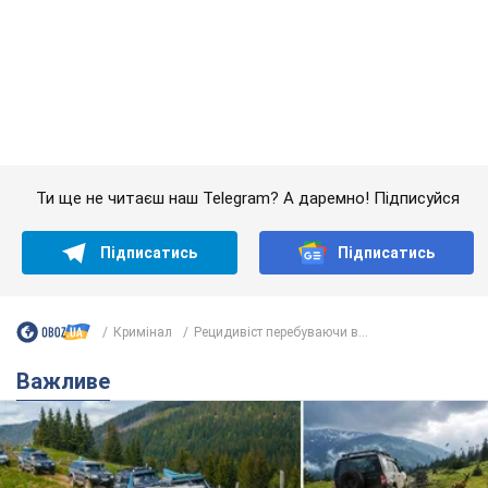
Підписатись
Підписатись
Кримінал
Рецидивіст перебуваючи в...
Важливе
"Джипінг руйнує екосистеми, які формувалися
сотні років": у Greenpeace забили на сполох