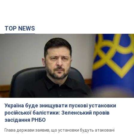
Україна буде знищувати пускові установки
російської балістики: Зеленський провів
засідання РНБО
Глава держави заявив, що установки будуть атаковані
12 годин тому
128,4 т.
У липні армія РФ втратила рекордну кількість
БпЛА, човнів і катерів: в Міноборони
оприлюднили статистику
Минулого місяця також зросли втрати РФ у живій силі, танках
та кількість уражень на великій відстані