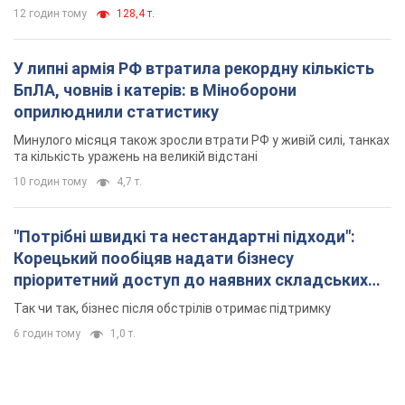
10 годин тому
4,7 т.
"Потрібні швидкі та нестандартні підходи":
Корецький пообіцяв надати бізнесу
пріоритетний доступ до наявних складських
приміщень
Так чи так, бізнес після обстрілів отримає підтримку
6 годин тому
1,0 т.