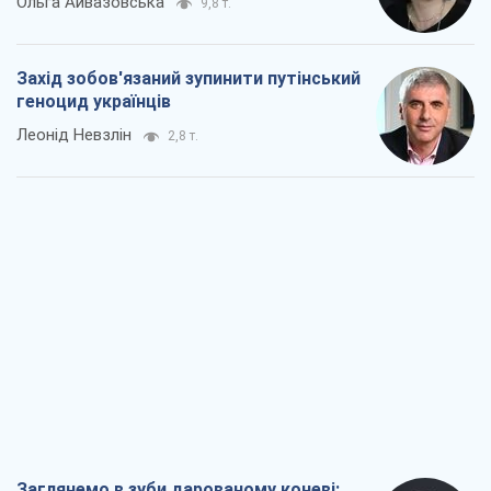
Заглянемо в зуби дарованому коневі:
прискіпливо – про допомогу Україні
Олександр Кірш
5,0 т.
Між жахливою війною і ще гіршим
миром на умовах агресора, або
Безвихідність – теж зброя Росії
Олексій Копитько
4,7 т.