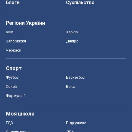
Спорт
Футбол
Баскетбол
Хокей
Бокс
Формула-1
Моя школа
ГДЗ
Підручники
Онлайн уроки
ДПА
ЗНО
НМТ
СНД посібники
Авто
Тест Драйв
Електромобілі
Акції
Сервіс