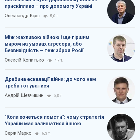
Драбина ескалації війни: до чого нам
треба готуватися
Андрій Шевчишин
5,8 т.
"Коли хочеться помсти": чому стратегія
України має залишатися іншою
Серж Марко
6,3 т.
Всі думки
Про компанію
Команда