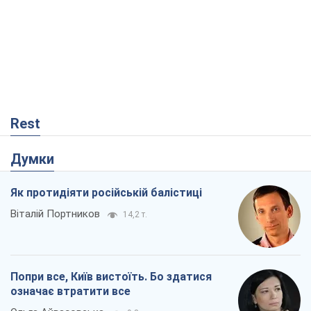
Думки
Як протидіяти російській балістиці
Віталій Портников
14,2 т.
Попри все, Київ вистоїть. Бо здатися
означає втратити все
Ольга Айвазовська
9,8 т.
Захід зобов'язаний зупинити путінський
геноцид українців
Леонід Невзлін
2,8 т.