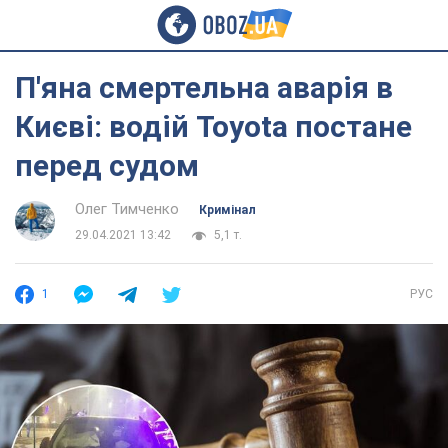
П'яна смертельна аварія в
Києві: водій Toyota постане
перед судом
Олег Тимченко
Кримінал
29.04.2021 13:42
5,1 т.
1
РУС