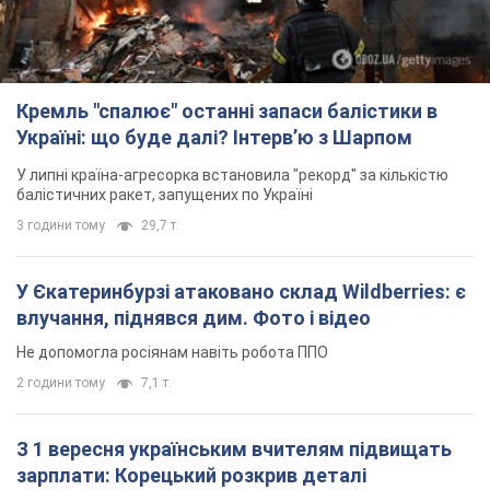
Кремль "спалює" останні запаси балістики в
Україні: що буде далі? Інтерв’ю з Шарпом
У липні країна-агресорка встановила "рекорд" за кількістю
балістичних ракет, запущених по Україні
3 години тому
29,7 т.
У Єкатеринбурзі атаковано склад Wildberries: є
влучання, піднявся дим. Фото і відео
Не допомогла росіянам навіть робота ППО
2 години тому
7,1 т.
З 1 вересня українським вчителям підвищать
зарплати: Корецький розкрив деталі