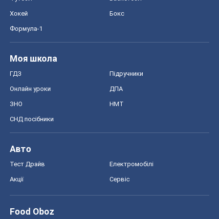
Хокей
Бокс
Формула-1
Моя школа
ГДЗ
Підручники
Онлайн уроки
ДПА
ЗНО
НМТ
СНД посібники
Авто
Тест Драйв
Електромобілі
Акції
Сервіс
Food Oboz