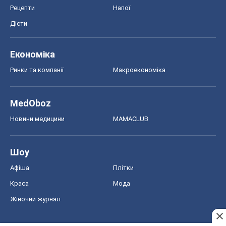
Рецепти
Напої
Дієти
Економіка
Ринки та компанії
Макроекономіка
MedOboz
Новини медицини
MAMACLUB
Шоу
Афіша
Плітки
Краса
Мода
Жіночий журнал