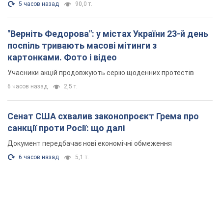
5 часов назад
90,0 т.
"Верніть Федорова": у містах України 23-й день
поспіль тривають масові мітинги з
картонками. Фото і відео
Учасники акцій продовжують серію щоденних протестів
6 часов назад
2,5 т.
Сенат США схвалив законопроєкт Грема про
санкції проти Росії: що далі
Документ передбачає нові економічні обмеження
6 часов назад
5,1 т.