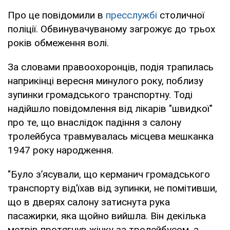
Про це повідомили в
пресслужбі
столичної
поліції. Обвинувачуваному загрожує до трьох
років обмеження волі.
За словами правоохоронців, подія трапилась
наприкінці вересня минулого року, поблизу
зупинки громадського транспортну. Тоді
надійшло повідомлення від лікарів "швидкої"
про те, що внаслідок падіння з салону
тролейбуса травмувалась місцева мешканка
1947 року народження.
"Було з’ясували, що керманич громадського
транспорту від’їхав від зупинки, не помітивши,
що в дверях салону затиснута рука
пасажирки, яка щойно вийшла. Він декілька
метрів протягнув жінку за тролейбусом, а