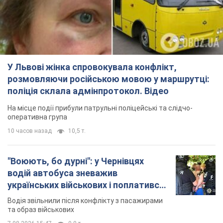
У Львові жінка спровокувала конфлікт,
розмовляючи російською мовою у маршрутці:
поліція склала адмінпротокол. Відео
На місце події прибули патрульні поліцейські та слідчо-
оперативна група
10 часов назад
10,5 т.
"Воюють, бо дурні": у Чернівцях
водій автобуса зневажив
українських військових і поплатився.
Відео
Водія звільнили після конфлікту з пасажирами
та образ військових