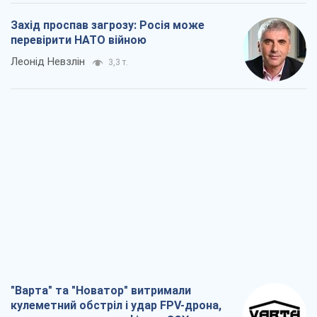
Захід проспав загрозу: Росія може
перевірити НАТО війною
Леонід Невзлін
3,3 т.
"Варта" та "Новатор" витримали
кулеметний обстріл і удар FPV-дрона,