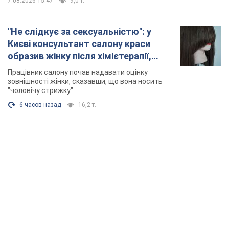
7.08.2026 15:47
9,0 т.
"Не слідкує за сексуальністю": у
Києві консультант салону краси
образив жінку після хімієтерапії,
розгорівся скандал. Фото
Працівник салону почав надавати оцінку
зовнішності жінки, сказавши, що вона носить
"чоловічу стрижку"
6 часов назад
16,2 т.