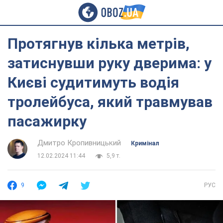
Протягнув кілька метрів,
затиснувши руку дверима: у
Києві судитимуть водія
тролейбуса, який травмував
пасажирку
Дмитро Кропивницький
Кримінал
12.02.2024 11:44
5,9 т.
9
РУС