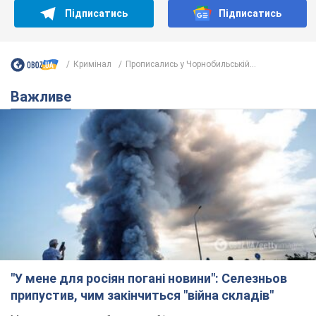
Підписатись
Підписатись
Кримінал
Прописались у Чорнобильській...
Важливе
"У мене для росіян погані новини": Селезньов
припустив, чим закінчиться "війна складів"