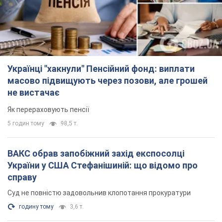
Українці "хакнули" Пенсійний фонд: виплати
масово підвищують через позови, але грошей
не вистачає
Як перераховують пенсії
5 годин тому
98,5 т.
ВАКС обрав запобіжний захід експосолці
України у США Стефанішиній: що відомо про
справу
Суд не повністю задовольнив клопотання прокуратури
годину тому
3,6 т.