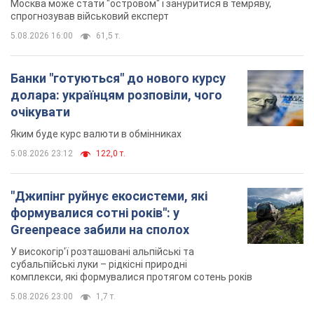
Москва може стати "островом" і зануритися в темряву,
спрогнозував військовий експерт
5.08.2026 16:00
61,5 т.
Банки "готуються" до нового курсу
долара: українцям розповіли, чого
очікувати
Яким буде курс валюти в обмінниках
5.08.2026 23:12
122,0 т.
"Джипінг руйнує екосистеми, які
формувалися сотні років": у
Greenpeace забили на сполох
У високогір'ї розташовані альпійські та
субальпійські луки – рідкісні природні
комплекси, які формувалися протягом сотень років
5.08.2026 23:00
1,7 т.