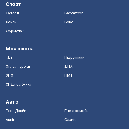
Спорт
Футбол
Баскетбол
Хокей
Бокс
Формула-1
Моя школа
ГДЗ
Підручники
Онлайн уроки
ДПА
ЗНО
НМТ
СНД посібники
Авто
Тест Драйв
Електромобілі
Акції
Сервіс