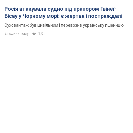
Росія атакувала судно під прапором Гвінеї-
Бісау у Чорному морі: є жертва і постраждалі
Суховантаж був цивільним і перевозив українську пшеницю
2 години тому
1,0 т.