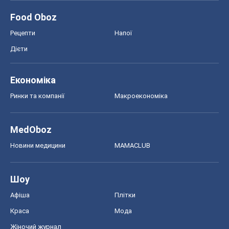
Food Oboz
Рецепти
Напої
Дієти
Економіка
Ринки та компанії
Макроекономіка
MedOboz
Новини медицини
MAMACLUB
Шоу
Афіша
Плітки
Краса
Мода
Жіночий журнал