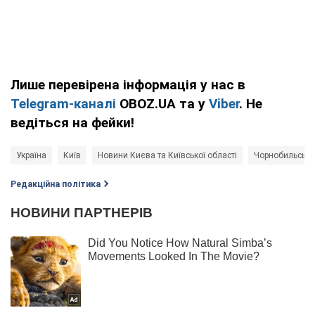
Лише перевірена інформація у нас в
Telegram-каналі
OBOZ.UA та у
Viber
. Не
ведіться на фейки!
Україна
Київ
Новини Києва та Київської області
Чорнобильська
Редакційна політика