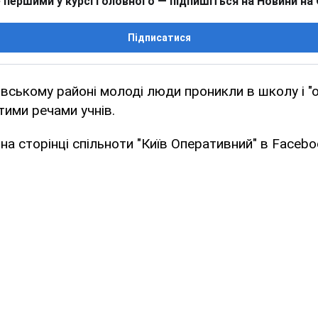
 першими у курсі головного — підпишіться на Новини на
Підписатися
овському районі молоді люди проникли в школу і "
ими речами учнів.
на сторінці спільноти "Київ Оперативний" в Facebo