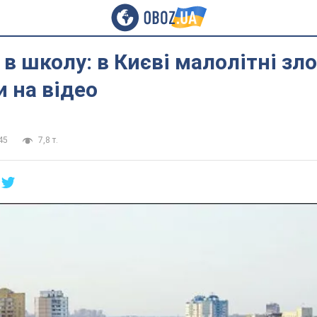
в школу: в Києві малолітні зло
 на відео
45
7,8 т.