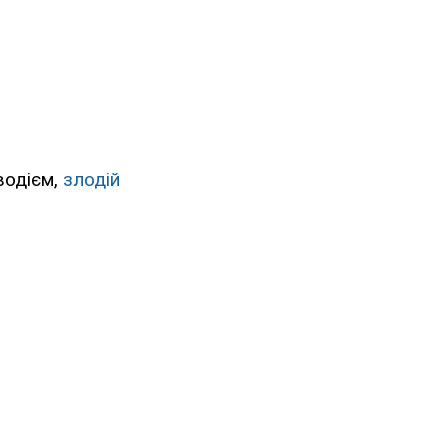
водієм,
злодій