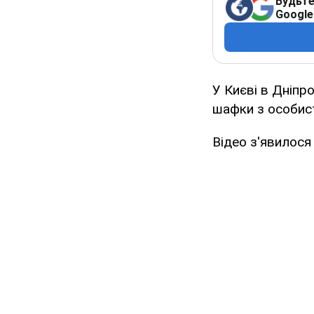
Будьте
Google
У Києві в Дніпр
шафки з особист
Відео з'явилося 