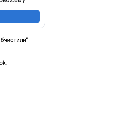
 OBOZ.UA у
обчистили"
ok.