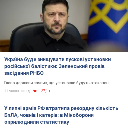
Україна буде знищувати пускові установки
російської балістики: Зеленський провів
засідання РНБО
Глава держави заявив, що установки будуть атаковані
11 часов назад
127,1 т.
У липні армія РФ втратила рекордну кількість
БпЛА, човнів і катерів: в Міноборони
оприлюднили статистику
Минулого місяця також зросли втрати РФ у живій силі, танках
та кількість уражень на великій відстані
10 часов назад
4,6 т.
"Потрібні швидкі та нестандартні підходи":
Корецький пообіцяв надати бізнесу
пріоритетний доступ до наявних складських
приміщень
Так чи так, бізнес після обстрілів отримає підтримку