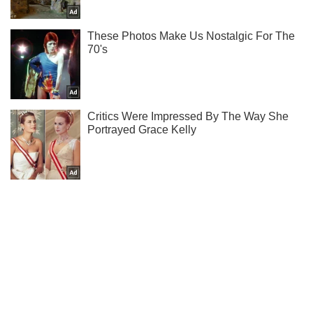
Не пропусти блискавку! Підписуйся на нас в Telegram
Підписатись
Підписатись
Кримінал
Привласнили 5 млн...