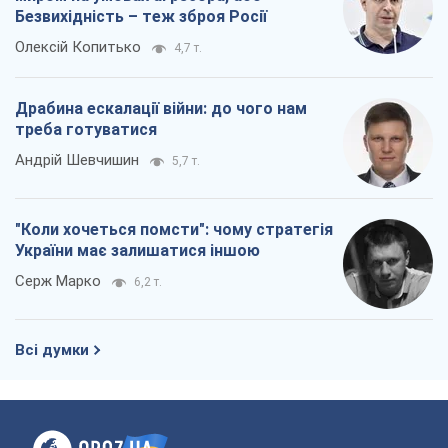
"Коли хочеться помсти": чому стратегія
України має залишатися іншою
Серж Марко
6,2 т.
Всі думки
Про компанію
Команда
Правова інформація
Політика конфіденційності
Реклама на сайті
Документи
Редакційна політика
Журналісти OBOZ.UA на місці
подій