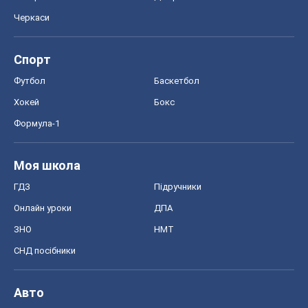
Моя школа
ГДЗ
Підручники
Онлайн уроки
ДПА
ЗНО
НМТ
СНД посібники
Авто
Тест Драйв
Електромобілі
Акції
Сервіс
Food Oboz
Рецепти
Напої
Дієти