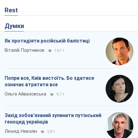
Попри все, Київ вистоїть. Бо здатися
означає втратити все
Ольга Айвазовська
9,7 т.
Захід зобов'язаний зупинити путінський
геноцид українців
Леонід Невзлін
2,8 т.