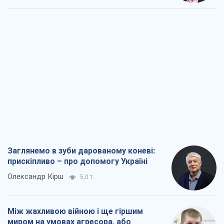
Заглянемо в зуби дарованому коневі:
прискіпливо – про допомогу Україні
Олександр Кірш
5,0 т.
Між жахливою війною і ще гіршим
миром на умовах агресора, або
Безвихідність – теж зброя Росії
Олексій Копитько
4,7 т.
Драбина ескалації війни: до чого нам
треба готуватися
Андрій Шевчишин
5,7 т.