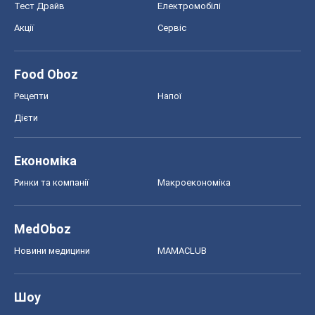
Економіка
Ринки та компанії
Макроекономіка
MedOboz
Новини медицини
MAMACLUB
Шоу
Афіша
Плітки
Краса
Мода
Жіночий журнал