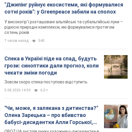
Спека в Україні піде на спад, будуть
грози: синоптики дали прогноз, коли
чекати зміни погоди
Зовсім скоро спека поступово відступить
5.08.2026 14:59
6,0 т.
"Чи, може, я залякана з дитинства?"
Олена Зарецька – про вбивство
бабусі-дисидентки Алли Горської,
критику Дмитра Стуса та втечу в
OBOZ.UA зустрів онуку художниці-дисидентки в
Португалію з 5 дітьми
Лісабоні
5.08.2026 04:00
25,9 т.