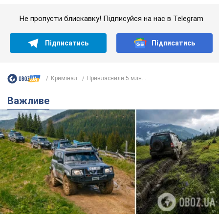
Важливе
"Джипінг руйнує екосистеми, які формувалися
сотні років": у Greenpeace забили на сполох
У високогір'ї розташовані альпійські та субальпійські луки –
рідкісні природні комплекси, які формувалися протягом
сотень років
7 часов назад
540