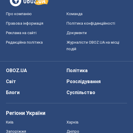
OBOZ.UA
Політика
Світ
Розслідування
Блоги
Суспільство
Регіони України
Київ
Харків
Запоріжжя
Дніпро
Черкаси
Спорт
Футбол
Баскетбол
Хокей
Бокс
Формула-1