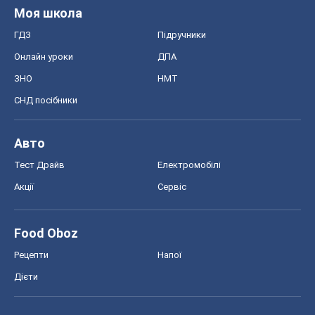
Моя школа
ГДЗ
Підручники
Онлайн уроки
ДПА
ЗНО
НМТ
СНД посібники
Авто
Тест Драйв
Електромобілі
Акції
Сервіс
Food Oboz
Рецепти
Напої
Дієти