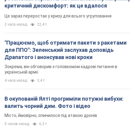
критичний дискомфорт: як це вдалося
Це зараз переростає у кризу для всього угруповання
2 часа назад
22,4 т.
"Працюємо, щоб отримати пакети з ракетами
для ППО": Зеленський заслухав доповідь
Драпатого і анонсував нові кроки
Зокрема, він обговорив з головкомом кадрові питання в
українській армії
4 часа назад
3,4 т.
В окупованій Ялті прогриміли потужні вибухи:
валить чорний дим. Фото і відео
Місто, ймовірно, опинилося під атакою дронів
5 часов назад
6,3 т.