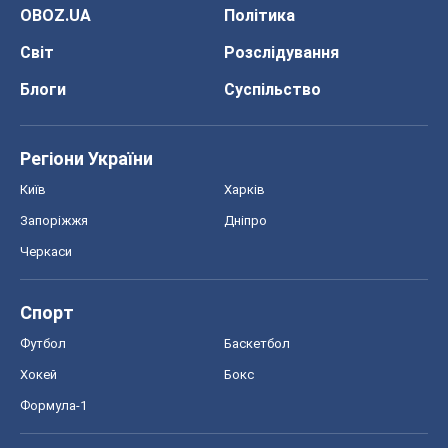
OBOZ.UA
Політика
Світ
Розслідування
Блоги
Суспільство
Регіони України
Київ
Харків
Запоріжжя
Дніпро
Черкаси
Спорт
Футбол
Баскетбол
Хокей
Бокс
Формула-1