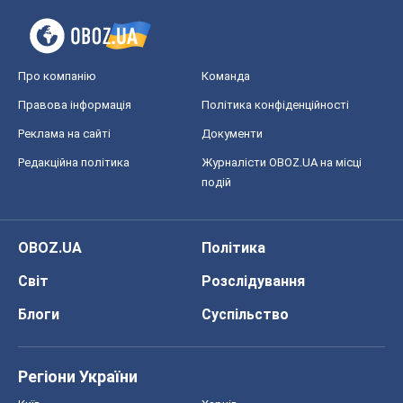
OBOZ.UA
Політика
Світ
Розслідування
Блоги
Суспільство
Регіони України
Київ
Харків
Запоріжжя
Дніпро
Черкаси
Спорт
Футбол
Баскетбол
Хокей
Бокс
Формула-1