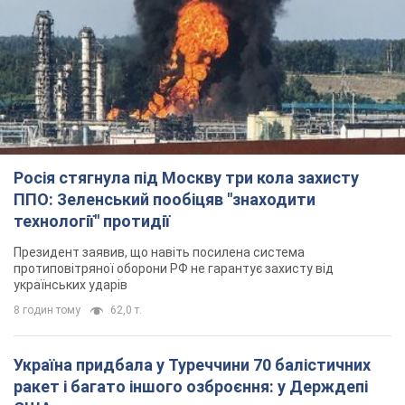
Президент заявив, що навіть посилена система
протиповітряної оборони РФ не гарантує захисту від
українських ударів
8 годин тому
62,0 т.
Україна придбала у Туреччини 70 балістичних
ракет і багато іншого озброєння: у Держдепі
США оприлюднили список
Держдеп вже поставив до відома американський Конгрес
9 годин тому
12,5 т.
"Нас почули на одне вухо": у містах України 24-й
день поспіль тривають мітинги на підтримку
Федорова. Фото і відео
Антиурядові виступи з вимогою повернути Федорова досі
тривають
9 годин тому
5,0 т.