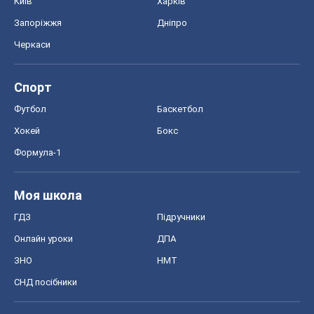
Моя школа
ГДЗ
Підручники
Онлайн уроки
ДПА
ЗНО
НМТ
СНД посібники
Авто
Тест Драйв
Електромобілі
Акції
Сервіс
Food Oboz
Рецепти
Напої
Дієти