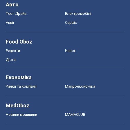
Економіка
Ринки та компанії
Макроекономіка
MedOboz
Новини медицини
MAMACLUB
Шоу
Афіша
Плітки
Краса
Мода
Жіночий журнал