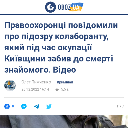
Правоохоронці повідомили
про підозру колаборанту,
який під час окупації
Київщини забив до смерті
знайомого. Відео
Олег Тимченко
Кримінал
26.12.2022 16:14
5,5 т.
0
РУС