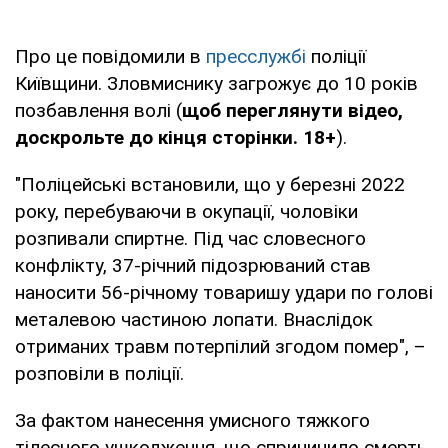
Про це повідомили в
пресслужбі
поліції
Київщини. Зловмиснику загрожує до 10 років
позбавлення волі (
щоб переглянути відео,
доскрольте до кінця сторінки. 18+
).
"Поліцейські встановили, що у березні 2022
року, перебуваючи в окупації, чоловіки
розпивали спиртне. Під час словесного
конфлікту, 37-річний підозрюваний став
наносити 56-річному товаришу удари по голові
металевою частиною лопати. Внаслідок
отриманих травм потерпілий згодом помер", –
розповіли в поліції.
За фактом нанесення умисного тяжкого
тілесного ушкодження, що спричинило смерть