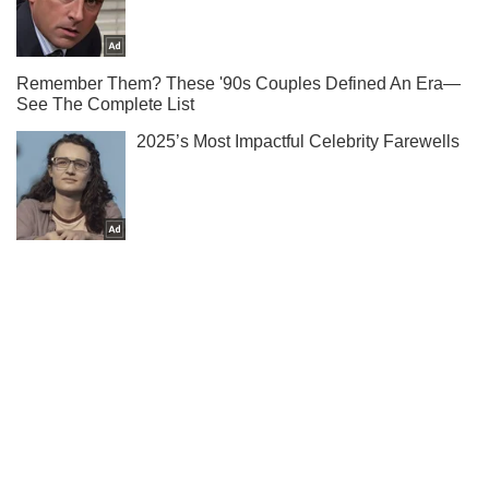
Ми в Telegram! Підписуйся! Читай тільки найкраще!
Підписатись
Підписатись
Кримінал
Правоохоронці повідомили про...
Важливе