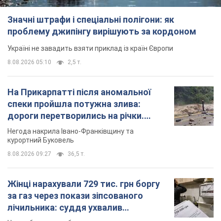
Негода накрила Івано-Франківщину та
курортний Буковель
8.08.2026 09:27
36,5 т.
Жінці нарахували 729 тис. грн боргу
за газ через покази зіпсованого
лічильника: суддя ухвалив
неочікуване рішення
Чи треба платити борг через донарахування
8.08.2026 14:43
31,8 т.