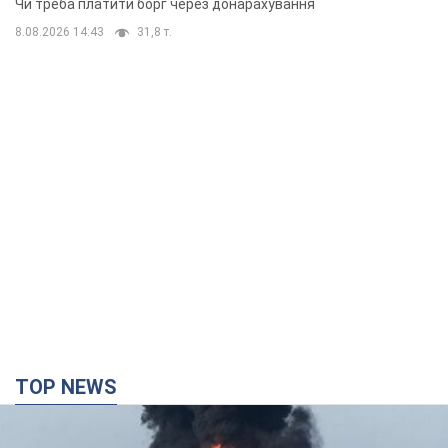
TOP NEWS
Росія стягнула під Москву три кола захисту
ППО: Зеленський пообіцяв "знаходити
технології" протидії