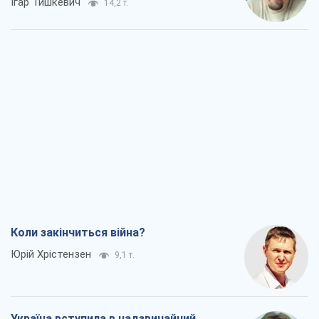
Коли закінчиться війна?
Юрій Хрістензен
9,1 т.
Україна вступила в надзвичайний
економічний стан. Чи є світло вкінці
тунелю?
Вадим Денисенко
7,5 т.
Чий буде Крим, той і переможе (NSJ), а
українських футбольних чиновників
можуть назвати вбивцями
Олександр Кірш
7,2 т.