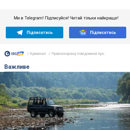
Значні штрафи і спеціальні полігони: як
проблему джипінгу вирішують за кордоном
Україні не завадить взяти приклад із країн Європи
8.08.2026 05:10
2,5 т.
На Прикарпатті після аномальної
спеки пройшла потужна злива:
дороги перетворились на річки.
Відео