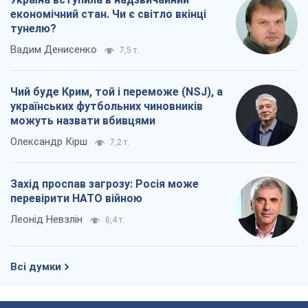
Захід проспав загрозу: Росія може
перевірити НАТО війною
Леонід Невзлін
8,4 т.
Всі думки
Про компанію
Команда
Правова інформація
Політика конфіденційності
Реклама на сайті
Документи
Редакційна політика
Журналісти OBOZ.UA на місці
подій