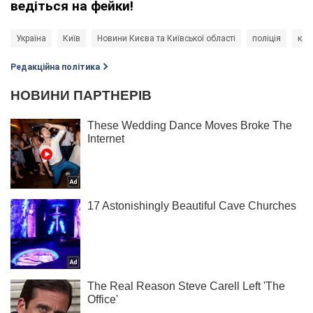
ведіться на фейки!
Україна
Київ
Новини Києва та Київської області
поліція
кри
Редакційна політика