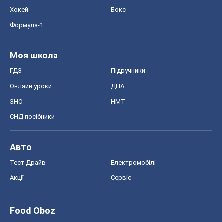
Хокей
Бокс
Формула-1
Моя школа
ГДЗ
Підручники
Онлайн уроки
ДПА
ЗНО
НМТ
СНД посібники
Авто
Тест Драйв
Електромобілі
Акції
Сервіс
Food Oboz