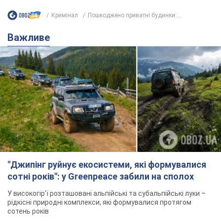
Кримінал
Пошкоджено приватні будинки:...
Важливе
"Джипінг руйнує екосистеми, які формувалися
сотні років": у Greenpeace забили на сполох
У високогір'ї розташовані альпійські та субальпійські луки –
рідкісні природні комплекси, які формувалися протягом
сотень років