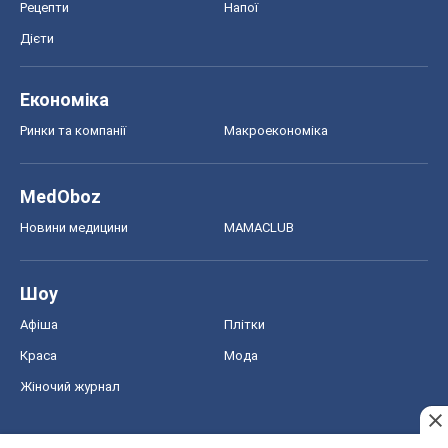
Рецепти
Напої
Дієти
Економіка
Ринки та компанії
Макроекономіка
MedOboz
Новини медицини
MAMACLUB
Шоу
Афіша
Плітки
Краса
Мода
Жіночий журнал