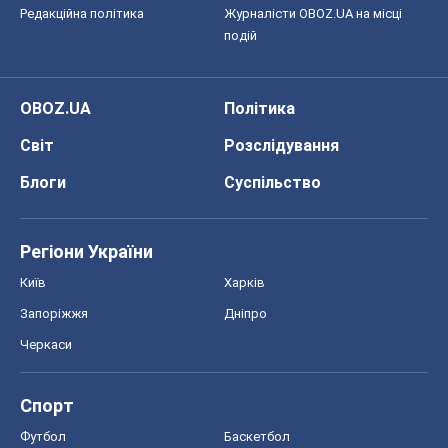
Редакційна політика
Журналісти OBOZ.UA на місці
подій
OBOZ.UA
Політика
Світ
Розслідування
Блоги
Суспільство
Регіони України
Київ
Харків
Запоріжжя
Дніпро
Черкаси
Спорт
Футбол
Баскетбол