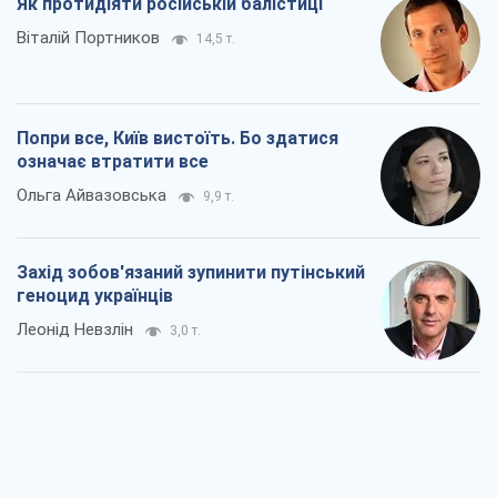
Як протидіяти російській балістиці
Віталій Портников
14,5 т.
Попри все, Київ вистоїть. Бо здатися
означає втратити все
Ольга Айвазовська
9,9 т.
Захід зобов'язаний зупинити путінський
геноцид українців
Леонід Невзлін
3,0 т.