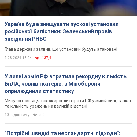
Україна буде знищувати пускові установки
російської балістики: Зеленський провів
засідання РНБО
Глава держави заявив, що установки будуть атаковані
5.08.2026 18:04
137,6 т.
У липні армія РФ втратила рекордну кількість
БпЛА, човнів і катерів: в Міноборони
оприлюднили статистику
Минулого місяця також зросли втрати РФ у живій силі, танках
та кількість уражень на великій відстані
10 годин тому
5,0 т.
"Потрібні швидкі та нестандартні підходи":