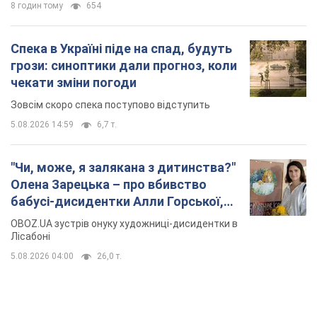
8 годин тому
654
Спека в Україні піде на спад, будуть
грози: синоптики дали прогноз, коли
чекати зміни погоди
Зовсім скоро спека поступово відступить
5.08.2026 14:59
6,7 т.
"Чи, може, я залякана з дитинства?"
Олена Зарецька – про вбивство
бабусі-дисидентки Алли Горської,
критику Дмитра Стуса та втечу в
OBOZ.UA зустрів онуку художниці-дисидентки в
Португалію з 5 дітьми
Лісабоні
5.08.2026 04:00
26,0 т.