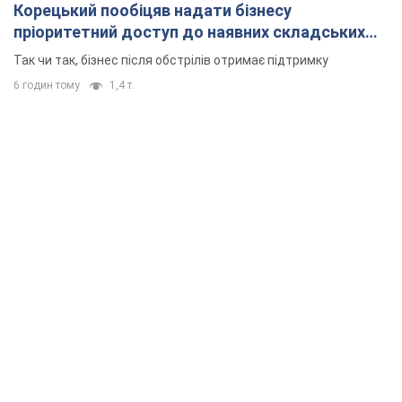
Корецький пообіцяв надати бізнесу
пріоритетний доступ до наявних складських
приміщень
Так чи так, бізнес після обстрілів отримає підтримку
6 годин тому
1,4 т.