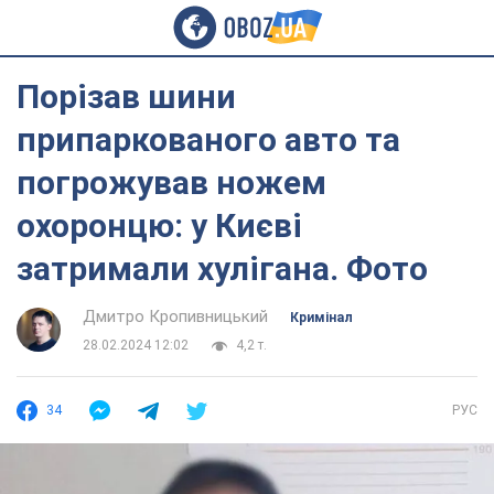
Порізав шини
припаркованого авто та
погрожував ножем
охоронцю: у Києві
затримали хулігана. Фото
Дмитро Кропивницький
Кримінал
28.02.2024 12:02
4,2 т.
34
РУС