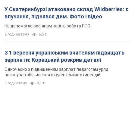
У Єкатеринбурзі атаковано склад Wildberries: є
влучання, піднявся дим. Фото і відео
Не допомогла росіянам навіть робота ППО
2 години тому
6,5 т.
З 1 вересня українським вчителям підвищать
зарплати: Корецький розкрив деталі
Одночасно з підвищенням зарплат педагогам уряд
анонсував збільшення студентських стипендій
9 годин тому
8,1 т.