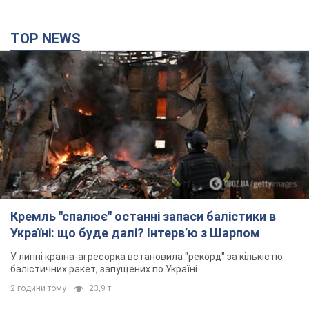
TOP NEWS
Кремль "спалює" останні запаси балістики в
Україні: що буде далі? Інтерв’ю з Шарпом
У липні країна-агресорка встановила "рекорд" за кількістю
балістичних ракет, запущених по Україні
2 години тому
23,9 т.