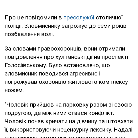
Про це повідомили в
пресслужбі
столичної
поліції. Зловмиснику загрожує до семи років
позбавлення волі.
За словами правоохоронців, вони отримали
повідомлення про хуліганські дії на проспекті
Голосіївському. Було встановлено, що
зловмисник поводився агресивно і
погрожував охоронцю житлового комплексу
ножем.
"Чоловік прийшов на парковку разом зі своєю
подругою, де між ними стався конфлікт.
Чоловік почав кричати на дівчину та штовхати
її, використовуючи нецензурну лексику. Надалі
зловмисник дістав ніж та проколов шини на