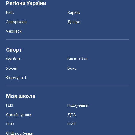
Регіони України
Київ
Харків
Запоріжжя
Дніпро
Черкаси
Спорт
Футбол
Баскетбол
Хокей
Бокс
Формула-1
Моя школа
ГДЗ
Підручники
Онлайн уроки
ДПА
ЗНО
НМТ
СНД посібники