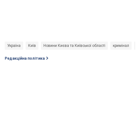
Україна
Київ
Новини Києва та Київської області
кримінал
п
Редакційна політика