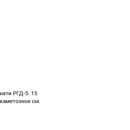
нати РГД-5. 15
каметозное сні.