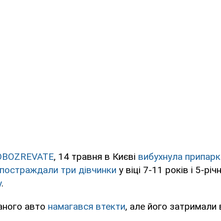
OBOZREVATE
, 14 травня в Києві
вибухнула припарк
постраждали три дівчинки
у віці 7-11 років і 5-річ
у
.
ваного авто
намагався втекти
, але його затримали 