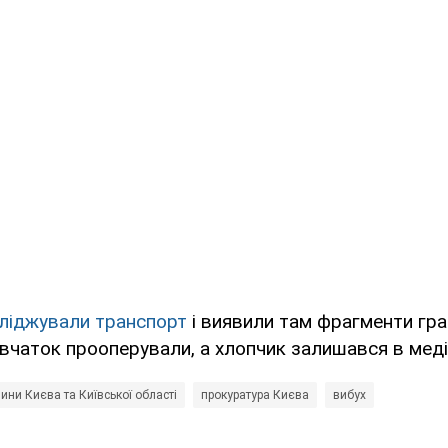
сліджували транспорт
і виявили там фрагменти гра
івчаток прооперували, а хлопчик залишався в меді
ини Києва та Київської області
прокуратура Києва
вибух