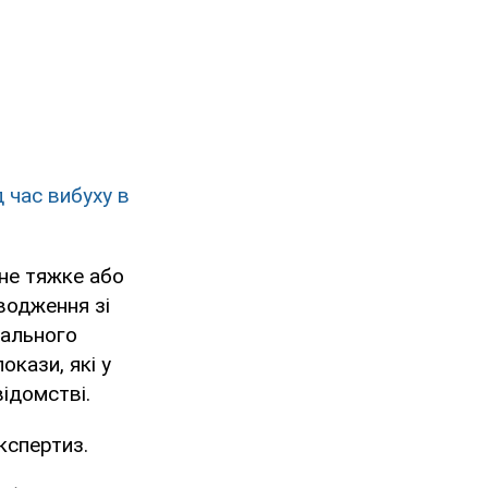
д час вибуху в
жне тяжке або
водження зі
нального
окази, які у
відомстві.
кспертиз.