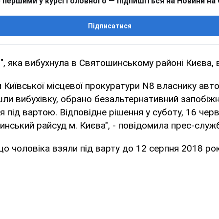
 першими у курсі головного — підпишіться на Новини на
Підписатися
", яка вибухнула в Святошинському районі Києва, в
 Київської місцевої прокуратури N8 власнику авто
йшли вибухівку, обрано безальтернативний запобіжн
я під вартою. Відповідне рішення у суботу, 16 чер
нський райсуд м. Києва", - повідомила прес-служ
що чоловіка взяли під варту до 12 серпня 2018 рок