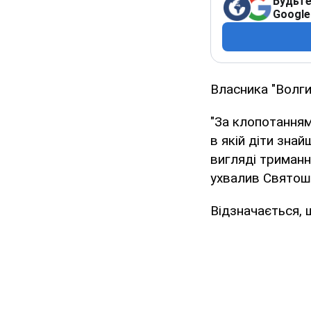
Будьте
Google
Власника "Волги
"За клопотанням
в якій діти зна
вигляді триманн
ухвалив Святоши
Відзначається, 