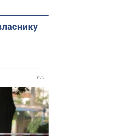
 власнику
РУС