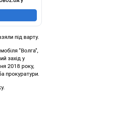
 OBOZ.UA у
зяли під варту.
мобіля "Волга",
ий захід у
вня 2018 року,
ба прокуратури.
у.