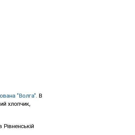
ована "Волга".
В
ний хлопчик,
в Рівненській