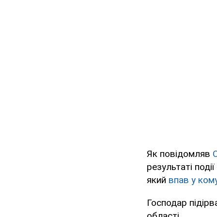
Як повідомляв
результаті події
який
впав у ком
Господар підір
області.