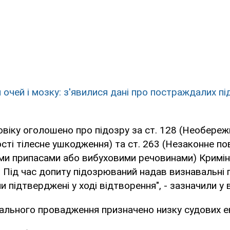
 очей і мозку: з'явилися дані про постраждалих пі
овіку оголошено про підозру за ст. 128 (Необере
сті тілесне ушкодження) та ст. 263 (Незаконне по
ми припасами або вибуховими речовинами) Кримі
. Під час допиту підозрюваний надав визнавальні п
 підтверджені у ході відтворення", - зазначили у 
ального провадження призначено низку судових е