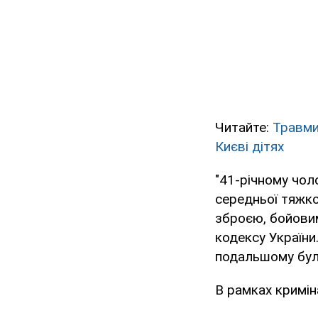
Читайте:
Травми
Києві дітях
"41-річному чол
середньої тяжко
зброєю, бойови
кодексу України
подальшому були
В рамках кримін