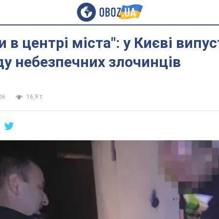
 в центрі міста": у Києві випу
у небезпечних злочинців
06
16,9 т.