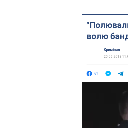
"Полювали
волю банд
Кримінал
20.06.2018 11:
61