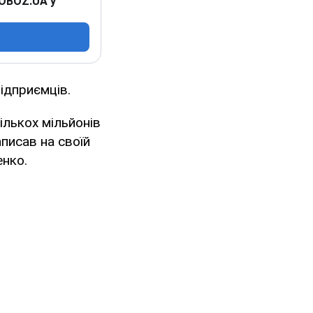
 OBOZ.UA у
підприємців.
ількох мільйонів
писав на своїй
енко.