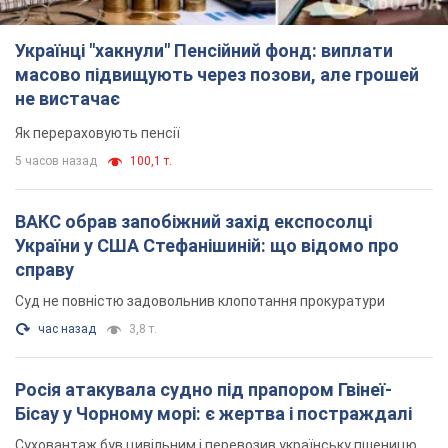
Українці "хакнули" Пенсійний фонд: виплати
масово підвищують через позови, але грошей
не вистачає
Як перераховують пенсії
5 часов назад
100,1 т.
ВАКС обрав запобіжний захід експосолці
України у США Стефанішиній: що відомо про
справу
Суд не повністю задовольнив клопотання прокуратури
час назад
3,8 т.
Росія атакувала судно під прапором Гвінеї-
Бісау у Чорному морі: є жертва і постраждалі
Суховантаж був цивільним і перевозив українську пшеницю