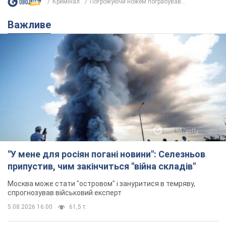
Кримінал
Погрожуючи ножем пограбував...
Важливе
"У мене для росіян погані новини": Селезньов
припустив, чим закінчиться "війна складів"
Москва може стати "островом" і зануритися в темряву,
спрогнозував військовий експерт
5.08.2026 16:00
61,5 т.