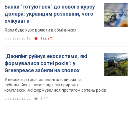
Банки "готуються" до нового курсу
долара: українцям розповіли, чого
очікувати
Яким буде курс валюти в обмінниках
5.08.2026 23:12
122,2 т.
"Джипінг руйнує екосистеми, які
формувалися сотні років": у
Greenpeace забили на сполох
У високогір'ї розташовані альпійські та
субальпійські луки – рідкісні природні
комплекси, які формувалися протягом сотень років
5.08.2026 23:00
1,7 т.