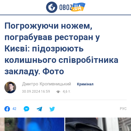
Погрожуючи ножем,
пограбував ресторан у
Києві: підозрюють
колишнього співробітника
закладу. Фото
Дмитро Кропивницький
Кримінал
30.09.2024 16:59
4,6 т.
42
РУС