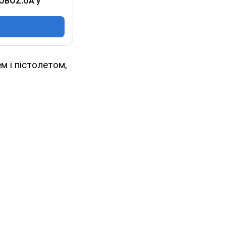
 OBOZ.UA у
м і пістолетом,