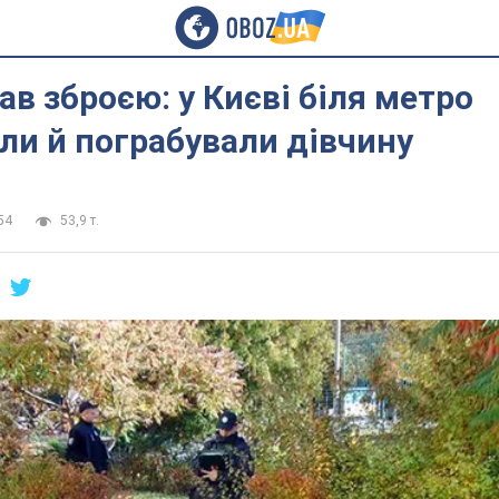
в зброєю: у Києві біля метро
ли й пограбували дівчину
54
53,9 т.