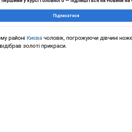
 першими у курсі головного — підпишіться на Новини на
Підписатися
му районі
Києва
чоловік, погрожуючи дівчині ноже
 відібрав золоті прикраси.