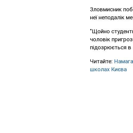
Зловмисник поба
неї неподалік м
"Щойно студентк
чоловік пригрози
підозрюється в с
Читайте:
Намага
школах Києва