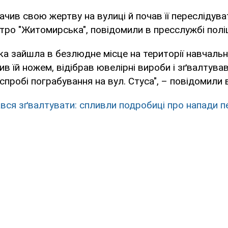
чив свою жертву на вулиці й почав її переслідуват
етро "Житомирська", повідомили в пресслужбі поліц
а зайшла в безлюдне місце на території навчальн
в їй ножем, відібрав ювелірні вироби і зґвалтував
пробі пограбування на вул. Стуса", – повідомили в 
вся зґвалтувати: спливли подробиці про напади п