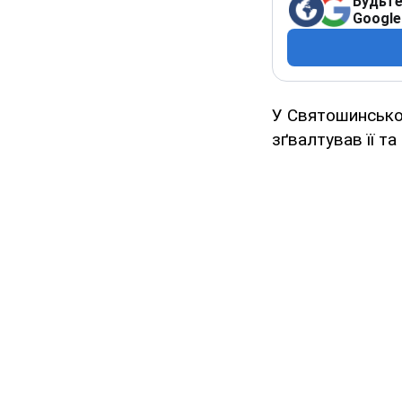
Будьте
Google
У Святошинсько
зґвалтував її та