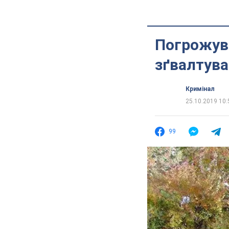
Погрожува
зґвалтува
Кримінал
25.10.2019 10:
99