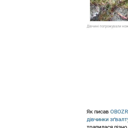
Як писав
OBOZR
дівчинки зґвалту
трапилася пізно