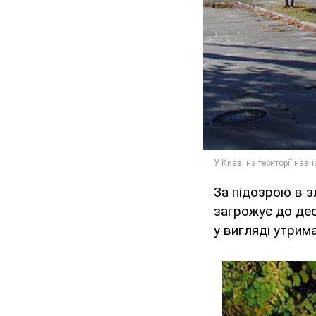
За підозрою в з
загрожує до дес
у вигляді утрим