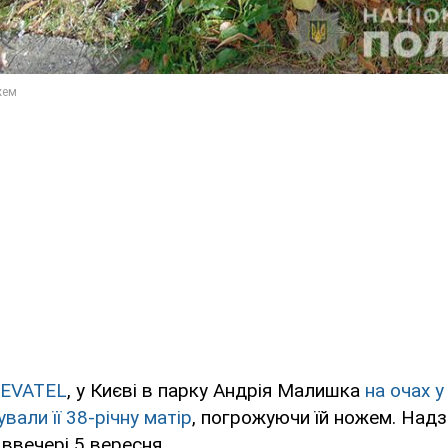
EVATEL
, у Києві в парку Андрія Малишка
на очах у
вали її 38-річну матір
, погрожуючи їй ножем. Надз
 ввечері 5 вересня.