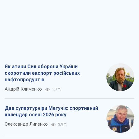
Кирило Татарінов
2,4 т.
Посмертна "презумпція винуватості":
хто дозволив ТЦК судити загиблих
захисників
Марина Ставнійчук
5,7 т.
Всі думки
Про компанію
Команда
Правова інформація
Політика конфіденційності
Реклама на сайті
Документи