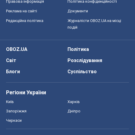
Хокей
Бокс
Формула-1
Моя школа
ГДЗ
Підручники
Онлайн уроки
ДПА
ЗНО
НМТ
СНД посібники
Авто
Тест Драйв
Електромобілі
Акції
Сервіс
Food Oboz