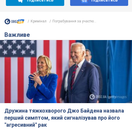
Відпустка Лесі Нікітюк у Карпатах
обернулася скандалом: чому ведучу
несправедливо захейтили
Знаменитість вийшла на пряму комунікацію в
мережі та розставила всі крапки над "і"
5 часов назад
10,6 т.
Не лише через зарплату: чому
українці не поспішають
погоджуватися на вакансії
Чого найбільше бракує на ринку праці
7 часов назад
2,9 т.