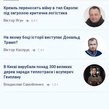
Як атаки Сил оборони України
скоротили експорт російських
нафтопродуктів
Андрій Клименко
1,7 т.
Два супертурніри Магучіх: спортивний
календар осені 2026 року
Олександр Липенко
3,9 т.
Ракетний щит і меч України: ставка на
виробництво власних ракет