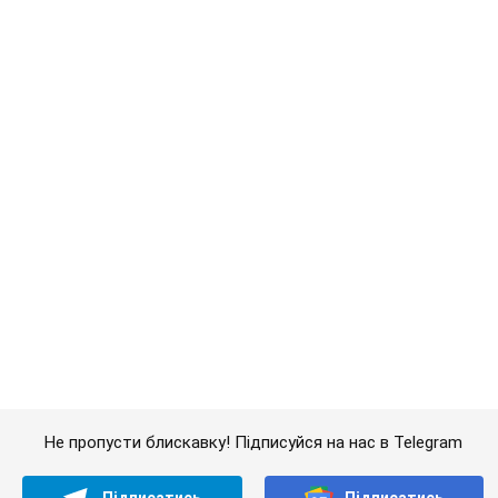
Кримінал
Пограбування за участю...
Важливе
Дружина тяжкохворого Джо Байдена назвала
перший симптом, який сигналізував про його
"агресивний" рак
Спершу лікарі не надали цьому належної уваги
10 часов назад
14,0 т.