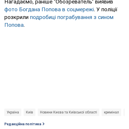
Нагадаємо, раніше "Обозреватель" виявив
фото Богдана Попова в соцмережі
. У поліції
розкрили
подробиці пограбування з сином
Попова
.
Україна
Київ
Новини Києва та Київської області
кримінал
І
Редакційна політика