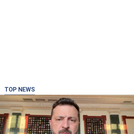
"Захист нашого життя": Зеленський про
антибалістику FREYJA, санкції проти Росії й
підтримку аграріїв. Відео
Європейські партнери долучаються до спільного проєкту
3 часа назад
37,3 т.
"Балістика вбиває людей": Сікорський закликав
обговорити перехоплення ворожих ракет над
Україною
Глава МЗС Польщі закликав до збиття російських ракет над
Україною
3 часа назад
7,2 т.
"Мама мене вчила, що зневіра це зло": у містах
України 22-й день поспіль тривають масові