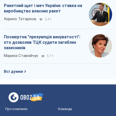
Редакційна політика
Журналісти OBOZ.UA на місці
подій
OBOZ.UA
Політика
Світ
Розслідування
Блоги
Суспільство
Регіони України
Київ
Харків
Запоріжжя
Дніпро
Черкаси
Спорт
Футбол
Баскетбол