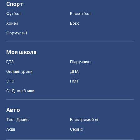
Рецепти
Напої
Дієти
Економіка
Ринки та компанії
Макроекономіка
MedOboz
Новини медицини
MAMACLUB
Шоу
Афіша
Плітки
Краса
Мода
Жіночий журнал