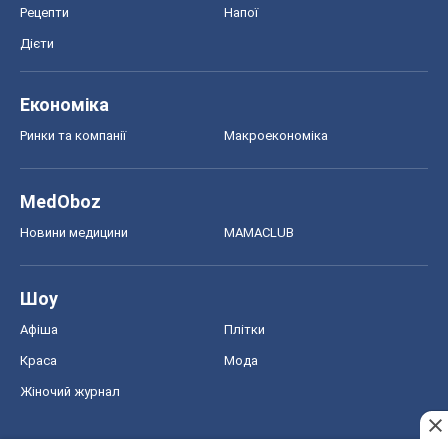
Рецепти
Напої
Дієти
Економіка
Ринки та компанії
Макроекономіка
MedOboz
Новини медицини
MAMACLUB
Шоу
Афіша
Плітки
Краса
Мода
Жіночий журнал