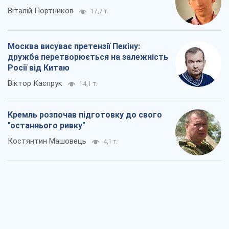
Віталій Портников
17,7 т.
Москва висуває претензії Пекіну:
дружба перетворюється на залежність
Росії від Китаю
Віктор Каспрук
14,1 т.
Кремль розпочав підготовку до свого
"останнього ривку"
Костянтин Машовець
4,1 т.