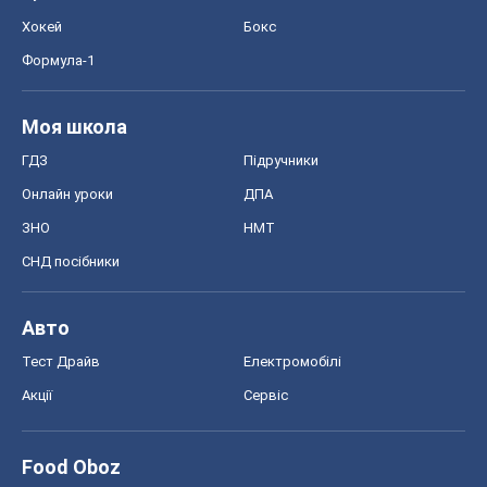
Хокей
Бокс
Формула-1
Моя школа
ГДЗ
Підручники
Онлайн уроки
ДПА
ЗНО
НМТ
СНД посібники
Авто
Тест Драйв
Електромобілі
Акції
Сервіс
Food Oboz