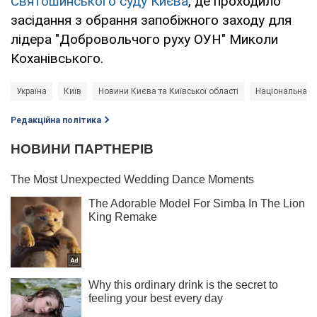
Святошинського суду Києва
, де проходило
засідання з обрання запобіжного заходу для
лідера "Добровольчого руху ОУН" Миколи
Коханівського.
Україна
Київ
Новини Києва та Київської області
Національна по
Редакційна політика