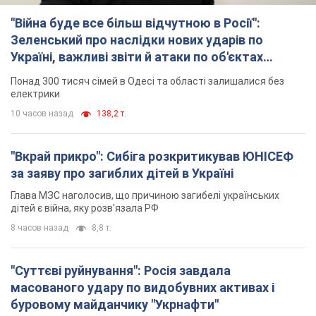
"Війна буде все більш відчутною в Росії":
Зеленський про наслідки нових ударів по
Україні, важливі звіти й атаки по об'єктах
ворога. Відео
Понад 300 тисяч сімей в Одесі та області залишалися без
електрики
10 часов назад
138,2 т.
"Вкрай прикро": Сибіга розкритикував ЮНІСЕФ
за заяву про загиблих дітей в Україні
Глава МЗС наголосив, що причиною загибелі українських
дітей є війна, яку розв'язала РФ
8 часов назад
8,8 т.
"Суттєві руйнування": Росія завдала
масованого удару по видобувних активах і
буровому майданчику "Укрнафти"