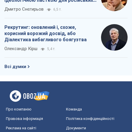
ідеологічною пасткою для російських
окупантів
Дмитро Снєгирьов
6,5 т.
Рекрутинг: оновлений і, схоже,
корисний ворожий досвід, або
Діалектика вибагливого боягузтва
Олександр Кірш
5,4 т.
Всі думки
Про компанію
Команда
Правова інформація
Політика конфіденційності
Реклама на сайті
Документи