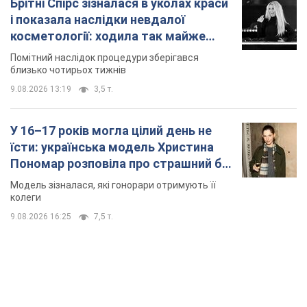
Брітні Спірс зізналася в уколах краси
і показала наслідки невдалої
косметології: ходила так майже
місяць
Помітний наслідок процедури зберігався
близько чотирьох тижнів
9.08.2026 13:19
3,5 т.
У 16–17 років могла цілий день не
їсти: українська модель Христина
Пономар розповіла про страшний бік
модельної кар’єри
Модель зізналася, які гонорари отримують її
колеги
9.08.2026 16:25
7,5 т.