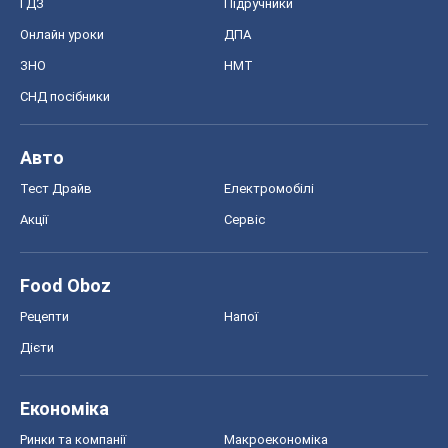
Акції
Сервіс
Food Oboz
Рецепти
Напої
Дієти
Економіка
Ринки та компанії
Макроекономіка
MedOboz
Новини медицини
MAMACLUB
Шоу
Афіша
Плітки