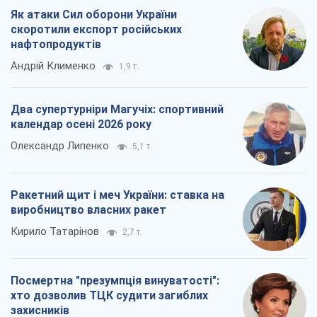
Олександр Липенко
5,1 т.
Ракетний щит і меч України: ставка на
виробництво власних ракет
Кирило Татарінов
2,7 т.
Посмертна "презумпція винуватості":
хто дозволив ТЦК судити загиблих
захисників
Марина Ставнійчук
6,1 т.
Всі думки