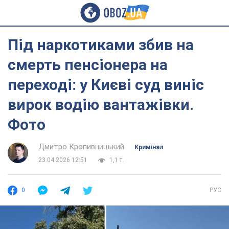
Під наркотиками збив на
смерть пенсіонера на
переході: у Києві суд виніс
вирок водію вантажівки.
Фото
Дмитро Кропивницький
Кримінал
23.04.2026 12:51
1,1 т.
0
РУС