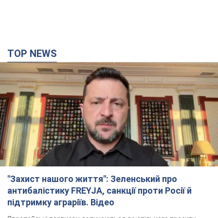
"Захист нашого життя": Зеленський про
антибалістику FREYJA, санкції проти Росії й
підтримку аграріїв. Відео
Європейські партнери долучаються до спільного проєкту
4 часа назад
50,1 т.
"Балістика вбиває людей": Сікорський закликав
обговорити перехоплення ворожих ракет над
Україною
Глава МЗС Польщі закликав до збиття російських ракет над
Україною