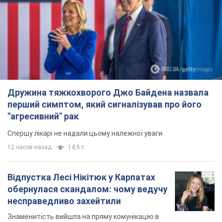
перший симптом, який сигналізував про його
"агресивний" рак
Спершу лікарі не надали цьому належної уваги
12 часов назад
14,9 т.
Відпустка Лесі Нікітюк у Карпатах
обернулася скандалом: чому ведучу
несправедливо захейтили
Знаменитість вийшла на пряму комунікацію в
мережі та розставила всі крапки над "і"
7 часов назад
11,8 т.
Не лише через зарплату: чому
українці не поспішають
погоджуватися на вакансії
Чого найбільше бракує на ринку праці