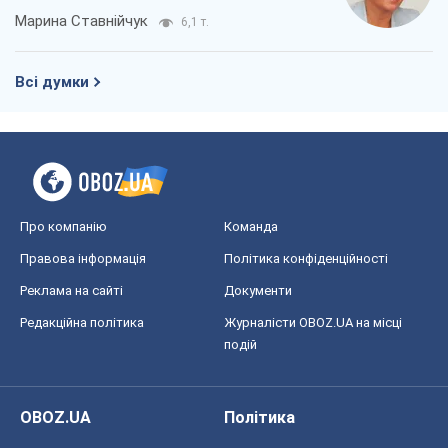
Про компанію
Команда
Правова інформація
Політика конфіденційності
Реклама на сайті
Документи
Редакційна політика
Журналісти OBOZ.UA на місці
подій
OBOZ.UA
Політика
Світ
Розслідування
Блоги
Суспільство
Регіони України
Київ
Харків
Запоріжжя
Дніпро