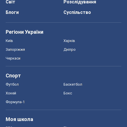
Черкаси
Спорт
Футбол
Баскетбол
Хокей
Бокс
Формула-1
Моя школа
ГДЗ
Підручники
Онлайн уроки
ДПА
ЗНО
НМТ
СНД посібники
Авто
Тест Драйв
Електромобілі