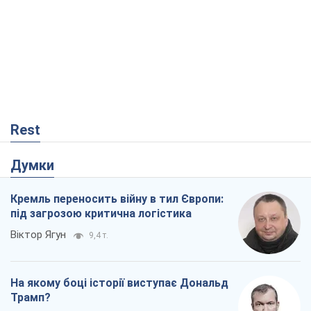
Думки
Кремль переносить війну в тил Європи:
під загрозою критична логістика
Віктор Ягун
9,4 т.
На якому боці історії виступає Дональд
Трамп?
Віктор Каспрук
7,7 т.
В Києві вирубали понад 300 великих
дерев заради теплотраси і всупереч
Генплану
Владислав Самойленко
1,3 т.