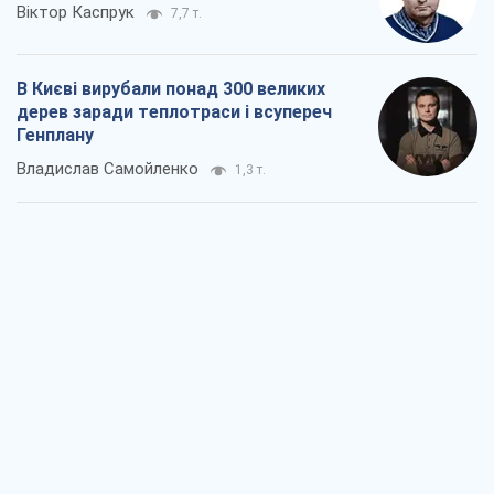
Як атаки Сил оборони України
скоротили експорт російських
нафтопродуктів
Андрій Клименко
1,9 т.
Два супертурніри Магучіх: спортивний
календар осені 2026 року