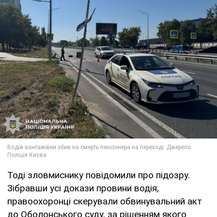
Тоді зловмиснику повідомили про підозру.
Зібравши усі докази провини водія,
правоохоронці скерували обвинувальний акт
до Оболонського суду, за рішенням якого