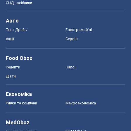
СНД посібники
Авто
Тест Драйв
Електромобілі
Акції
Сервіс
Food Oboz
Рецепти
Напої
Дієти
Економіка
Ринки та компанії
Макроекономіка
MedOboz