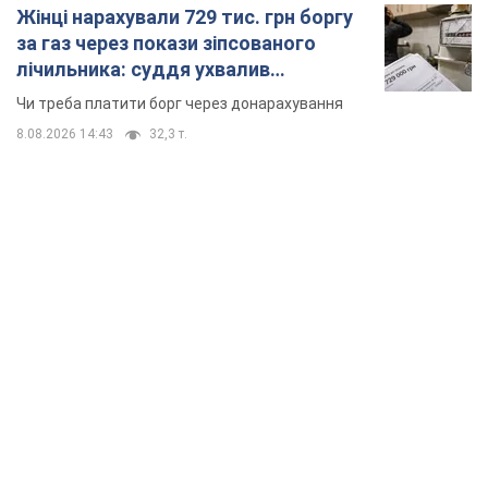
Жінці нарахували 729 тис. грн боргу
за газ через покази зіпсованого
лічильника: суддя ухвалив
неочікуване рішення
Чи треба платити борг через донарахування
8.08.2026 14:43
32,3 т.