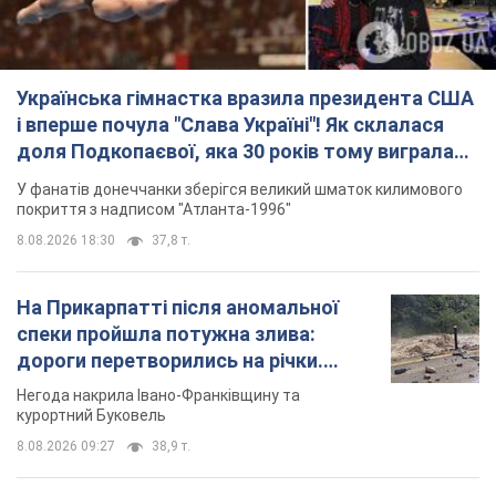
Українська гімнастка вразила президента США
і вперше почула "Слава Україні"! Як склалася
доля Подкопаєвої, яка 30 років тому виграла
"золото" Олімпіади
У фанатів донеччанки зберігся великий шматок килимового
покриття з надписом "Атланта-1996"
8.08.2026 18:30
37,8 т.
На Прикарпатті після аномальної
спеки пройшла потужна злива:
дороги перетворились на річки.
Відео
Негода накрила Івано-Франківщину та
курортний Буковель
8.08.2026 09:27
38,9 т.