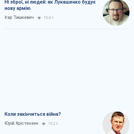
Ні зброї, ні людей: як Лукашенко будує
нову армію
Ігар Тишкевич
15,0 т.
Коли закінчиться війна?
Юрій Хрістензен
10,2 т.