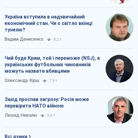
Україна вступила в надзвичайний
економічний стан. Чи є світло вкінці
тунелю?
Вадим Денисенко
8,2 т.
Чий буде Крим, той і переможе (NSJ), а
українських футбольних чиновників
можуть назвати вбивцями
Олександр Кірш
7,9 т.
Захід проспав загрозу: Росія може
перевірити НАТО війною
Леонід Невзлін
8,8 т.
Всі думки