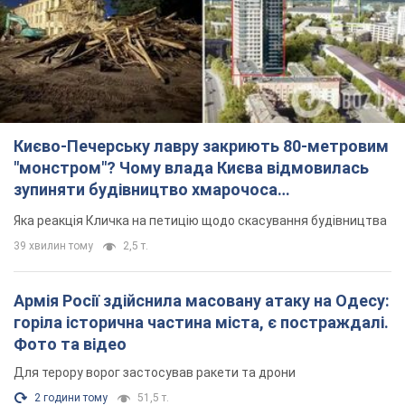
Києво-Печерську лавру закриють 80-метровим
"монстром"? Чому влада Києва відмовилась
зупиняти будівництво хмарочоса
"московського вірянина"
Яка реакція Кличка на петицію щодо скасування будівництва
39 хвилин тому
2,5 т.
Армія Росії здійснила масовану атаку на Одесу:
горіла історична частина міста, є постраждалі.
Фото та відео
Для терору ворог застосував ракети та дрони
2 години тому
51,5 т.