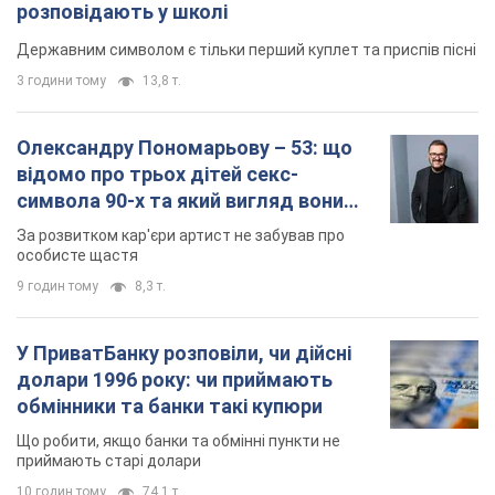
розповідають у школі
Державним символом є тільки перший куплет та приспів пісні
3 години тому
13,8 т.
Олександру Пономарьову – 53: що
відомо про трьох дітей секс-
символа 90-х та який вигляд вони
мають
За розвитком кар'єри артист не забував про
особисте щастя
9 годин тому
8,3 т.
У ПриватБанку розповіли, чи дійсні
долари 1996 року: чи приймають
обмінники та банки такі купюри
Що робити, якщо банки та обмінні пункти не
приймають старі долари
10 годин тому
74,1 т.