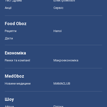
Тест Драйв
Електромобілі
Акції
Сервіс
Food Oboz
Рецепти
Напої
Дієти
Економіка
Ринки та компанії
Макроекономіка
MedOboz
Новини медицини
MAMACLUB
Шоу
Афіша
Плітки