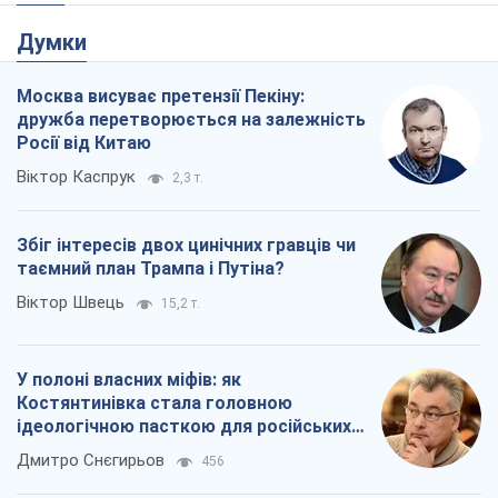
Думки
Москва висуває претензії Пекіну:
дружба перетворюється на залежність
Росії від Китаю
Віктор Каспрук
2,3 т.
Збіг інтересів двох цинічних гравців чи
таємний план Трампа і Путіна?
Віктор Швець
15,2 т.
У полоні власних міфів: як
Костянтинівка стала головною
ідеологічною пасткою для російських
окупантів
Дмитро Снєгирьов
456