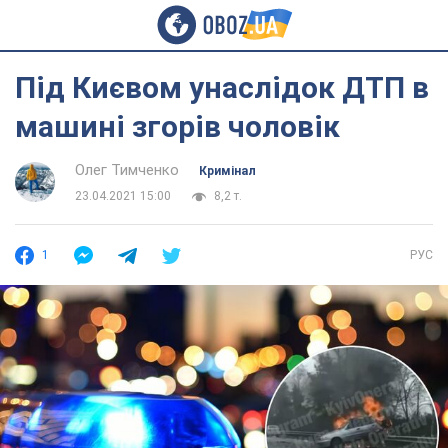
Під Києвом унаслідок ДТП в
машині згорів чоловік
Олег Тимченко
Кримінал
23.04.2021 15:00
8,2 т.
1
РУС