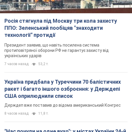
Росія стягнула під Москву три кола захисту
ППО: Зеленський пообіцяв "знаходити
технології" протидії
Президент заявив, що навіть посилена система
протиповітряної оборони РФ не гарантує захисту від
українських ударів
7 часов назад
53,2 т.
Україна придбала у Туреччини 70 балістичних
ракет і багато іншого озброєння: у Держдепі
США оприлюднили список
Держдеп вже поставив до відома американський Конгрес
8 часов назад
11,8 т.
"Нас почули на одне вухо": у містах України 24-й