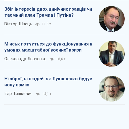
Збіг інтересів двох цинічних гравців чи
таємний план Трампа і Путіна?
Віктор Швець
11,5 т.
Мінськ готується до функціонування в
умовах масштабної воєнної кризи
Олександр Левченко
16,6 т.
Ні зброї, ні людей: як Лукашенко будує
нову армію
Ігар Тишкевич
14,1 т.