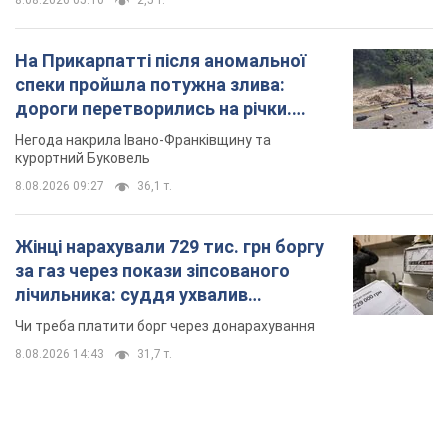
8.08.2026 05:10
2,5 т.
На Прикарпатті після аномальної
спеки пройшла потужна злива:
дороги перетворились на річки.
Відео
Негода накрила Івано-Франківщину та
курортний Буковель
8.08.2026 09:27
36,1 т.
Жінці нарахували 729 тис. грн боргу
за газ через покази зіпсованого
лічильника: суддя ухвалив
неочікуване рішення
Чи треба платити борг через донарахування
8.08.2026 14:43
31,7 т.