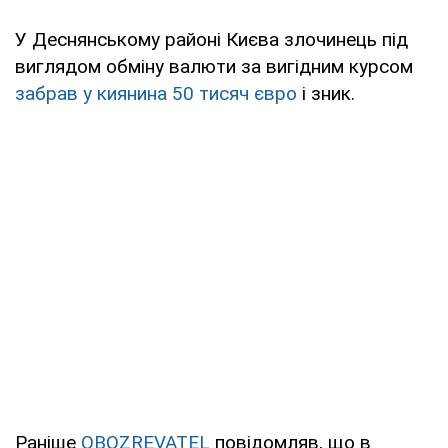
У Деснянському районі Києва злочинець під
виглядом обміну валюти за вигідним курсом
забрав у киянина 50 тисяч євро
і зник.
Раніше
OBOZREVATEL
повідомляв, що в