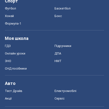
Онлайн уроки
ДПА
ЗНО
НМТ
СНД посібники
Авто
Тест Драйв
Електромобілі
Акції
Сервіс
Food Oboz
Рецепти
Напої
Дієти
Економіка
Ринки та компанії
Макроекономіка