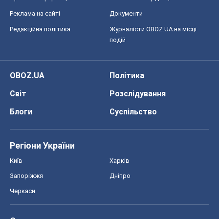
Блоги
Суспільство
Регіони України
Київ
Харків
Запоріжжя
Дніпро
Черкаси
Спорт
Футбол
Баскетбол
Хокей
Бокс
Формула-1
Моя школа
ГДЗ
Підручники