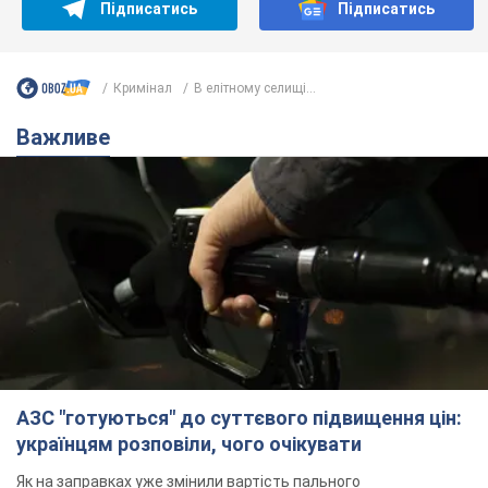
АЗС "готуються" до суттєвого підвищення цін:
українцям розповіли, чого очікувати
Як на заправках уже змінили вартість пального
12 часов назад
23,5 т.
"Білий дім не є власністю Трампа":
суд США зупинив будівництво
бальної зали за $400 млн
Трамп вже заявив, що негайно подасть
апеляцію а це "жахливе рішення"