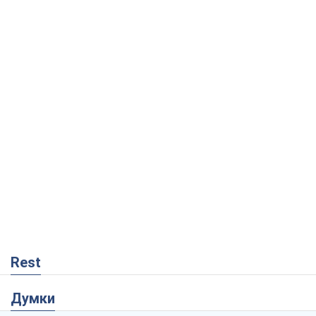
Rest
Думки
Збіг інтересів двох цинічних гравців чи
таємний план Трампа і Путіна?
Віктор Швець
1,7 т.
Мінськ готується до функціонування в
умовах масштабної воєнної кризи
Олександр Левченко
3,4 т.