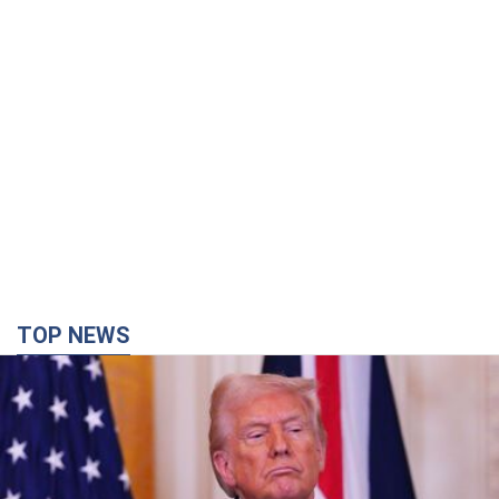
TOP NEWS
Кінець епохи "фактора Трампа": хто насправді
забезпечить Україні захист від російської
балістики. Інтерв’ю з Безсмертним
Володимир Зеленський зустрівся з українським дипломата