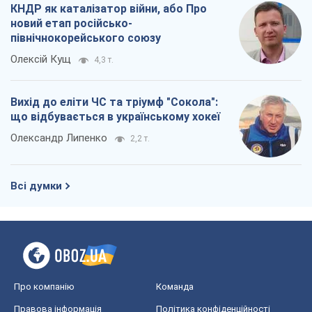
2,2 т.
Всі думки
Про компанію
Команда
Правова інформація
Політика конфіденційності
Реклама на сайті
Документи
Редакційна політика
Журналісти OBOZ.UA на місці
подій
OBOZ.UA
Політика
Світ
Розслідування