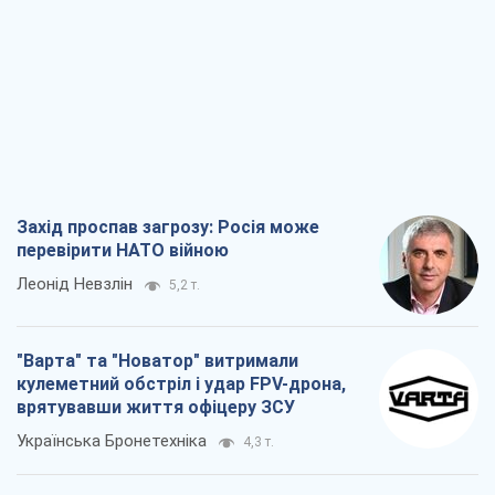
Захід проспав загрозу: Росія може
перевірити НАТО війною
Леонід Невзлін
5,2 т.
"Варта" та "Новатор" витримали
кулеметний обстріл і удар FPV-дрона,
врятувавши життя офіцеру ЗСУ
Українська Бронетехніка
4,3 т.
КНДР як каталізатор війни, або Про
новий етап російсько-
північнокорейського союзу
Олексій Кущ
4,3 т.
Вихід до еліти ЧС та тріумф "Сокола":
що відбувається в українському хокеї
Олександр Липенко