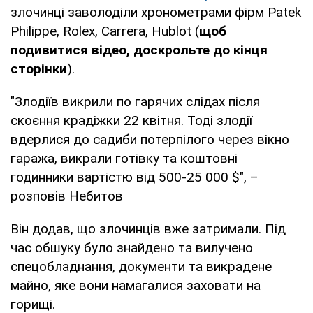
злочинці заволоділи хронометрами фірм Patek
Philippe, Rolex, Carrera, Hublot (
щоб
подивитися відео, доскрольте до кінця
сторінки
).
"Злодіїв викрили по гарячих слідах після
скоєння крадіжки 22 квітня. Тоді злодії
вдерлися до садиби потерпілого через вікно
гаража, викрали готівку та коштовні
годинники вартістю від 500-25 000 $", –
розповів Небитов
Він додав, що злочинців вже затримали. Під
час обшуку було знайдено та вилучено
спецобладнання, документи та викрадене
майно, яке вони намагалися заховати на
горищі.