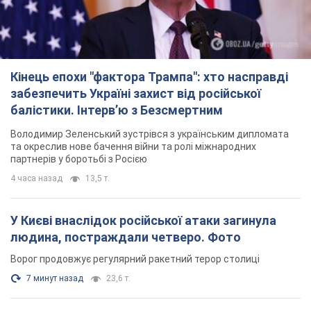
та окреслив нове бачення війни та ролі міжнародних
партнерів у боротьбі з Росією
4 часа назад
13,5 т.
У Києві внаслідок російської атаки загинула
людина, постраждали четверо. Фото
Ворог продовжує регулярний ракетний терор столиці
7 минут назад
23,6 т.
Росіяни атакували дроном лікарню у Херсоні:
постраждали медпрацівниці
Загалом постраждали чотири жінки – і вони не єдині поранені
за добу
10 часов назад
4,5 т.