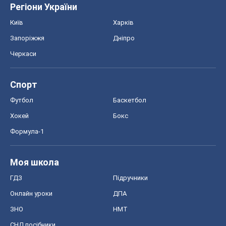
Регіони України
Київ
Харків
Запоріжжя
Дніпро
Черкаси
Спорт
Футбол
Баскетбол
Хокей
Бокс
Формула-1
Моя школа
ГДЗ
Підручники
Онлайн уроки
ДПА
ЗНО
НМТ
СНД посібники