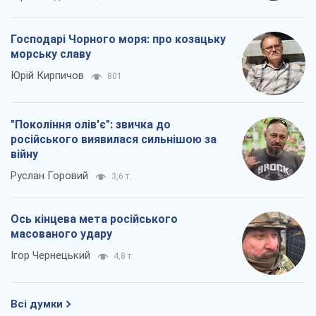
Господарі Чорного моря: про козацьку
морську славу
Юрій Кирпичов
801
"Покоління олів'є": звичка до
російського виявилася сильнішою за
війну
Руслан Горовий
3,6 т.
Ось кінцева мета російського
масованого удару
Ігор Чернецький
4,8 т.
Всі думки