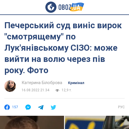
Печерський суд виніс вирок
"смотрящему" по
Лук'янівському СІЗО: може
вийти на волю через пів
року. Фото
Катерина Білоброва
Кримінал
16.08.2022 21:34
12,9 т.
157
РУС