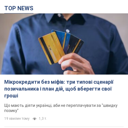
TOP NEWS
Мікрокредити без міфів: три типові сценарії
позичальника і план дій, щоб вберегти свої
гроші
Що мають діяти українці, аби не переплачувати за "швидку
позику"
19 хвилин тому
1,3 т.