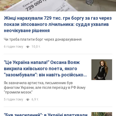
Жінці нарахували 729 тис. грн боргу за газ через
покази зіпсованого лічильника: суддя ухвалив
неочікуване рішення
Чи треба платити борг через донарахування
6 годин тому
10,0 т.
"Це Україна напала!" Оксана Вояж
викрила київського поета, якого
"зазомбували": він навіть російської
не знав, а тепер хоче геноциду
Як зазначила артистка, письменник був
українців
фанатом України, але після переїзду в РФ йому
"промили мозок"
5 годин тому
6,9 т.
"Був знесилений": в Україні врятували