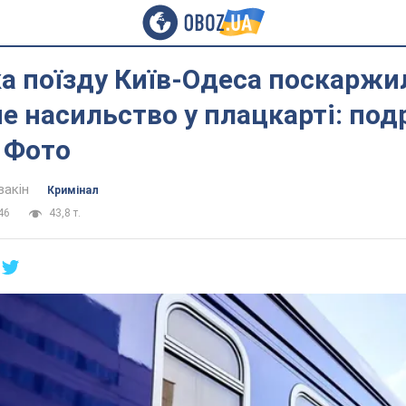
а поїзду Київ-Одеса поскаржи
е насильство у плацкарті: под
 Фото
вакін
Кримінал
46
43,8 т.