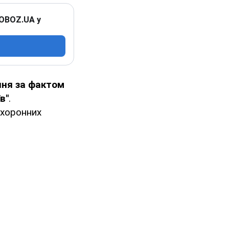
 OBOZ.UA у
ня за фактом
в"
.
охоронних