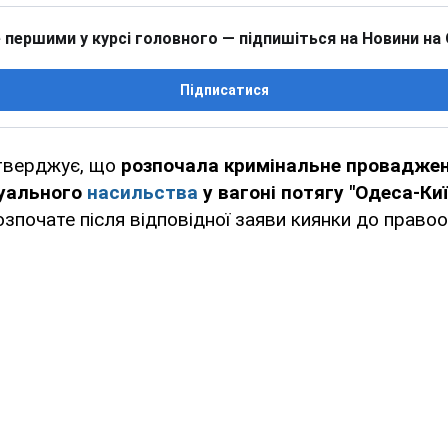
 першими у курсі головного — підпишіться на Новини на
Підписатися
стверджує, що
розпочала кримінальне проваджен
суального
насильства
у вагоні потягу "Одеса-Киї
почате після відповідної заяви киянки до право