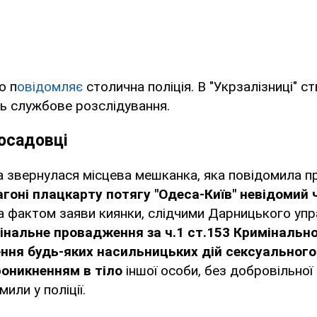
о п
овідомляє
столична поліція. В "Укрзалізниці" 
ь службове розслідування.
осадовці
ва звернулася місцева мешканка, яка повідомила п
агоні плацкарту потягу "Одеса-Київ" невідомий ч
За фактом заяви киянки, слідчими Дарницького упра
інальне провадження за ч.1 ст.153 Кримінально
ення будь-яких насильницьких дій сексуального 
роникненням в тіло
іншої особи, без добровільної 
мили у поліції.