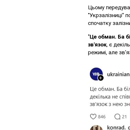
Цьому передува
"Укрзалізниці" 
спочатку заліз
"
Це обман. Ба б
зв'язок
, є декіл
режимі, але зв'я