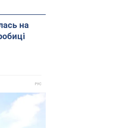
лась на
робиці
РУС