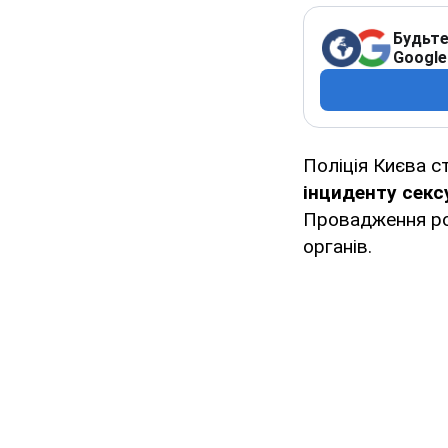
Будьте
Google
Поліція Києва 
інциденту сек
Провадження роз
органів.