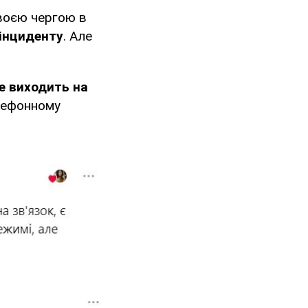
воєю чергою в
інциденту
. Але
не виходить на
елефонному