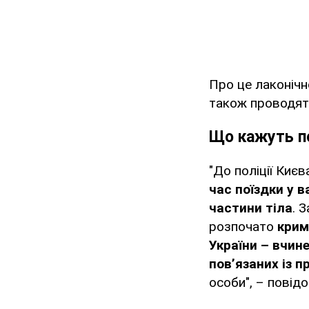
Про це лаконічн
також проводят
Що кажуть п
"До поліції Киє
час поїздки у в
частини тіла
. 
розпочато
крим
України – вчин
пов’язаних із п
особи", – повідо