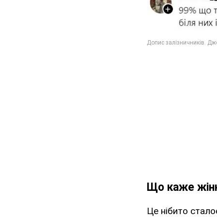
Що каже жін
Це нібито стало