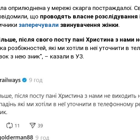
ла оприлюднена у мережі скарга постраждалої. С
повідомили, що
проводять власне розслідування 
ничники
заперечували
звинувачення жінки
.
ільше, після свого посту пані Христина з нами 
ька розбіжностей, які ми хотіли в неї уточнити в т
зок з нею зник", – казали в УЗ.