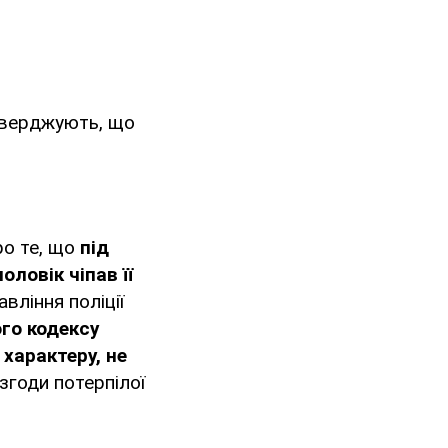
стверджують, що
ро те, що
під
оловік чіпав її
вління поліції
го кодексу
характеру, не
згоди потерпілої