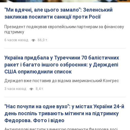
"Ми вдячні, але цього замало": Зеленський
закликав посилити санкції проти Росії
Президент подякував європейським партнерам за фінансову
підтримку
6 часов назад
66,0 т.
Україна придбала у Туреччини 70 балістичних
ракет і багато іншого озброєння: у Держдепі
США оприлюднили список
Держдеп вже поставив до відома американський Конгрес
3 часа назад
8,4 т.
"Нас почули на одне вухо": у містах України 24-й
день поспіль тривають мітинги на підтримку
Федорова. Фото і відео
Антиурядові виступи з вимогою повернути Федорова досі