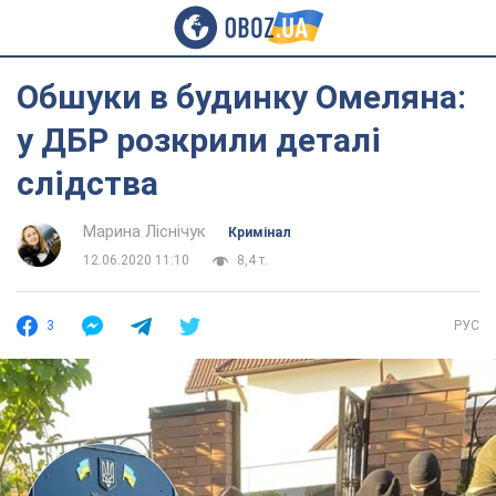
Обшуки в будинку Омеляна:
у ДБР розкрили деталі
слідства
Марина Ліснічук
Кримінал
12.06.2020 11:10
8,4 т.
3
РУС