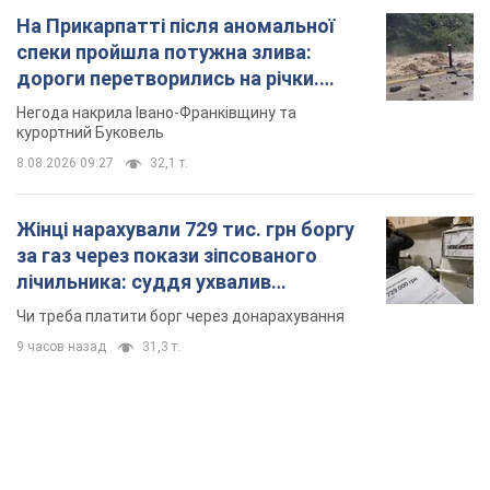
На Прикарпатті після аномальної
спеки пройшла потужна злива:
дороги перетворились на річки.
Відео
Негода накрила Івано-Франківщину та
курортний Буковель
8.08.2026 09:27
32,1 т.
Жінці нарахували 729 тис. грн боргу
за газ через покази зіпсованого
лічильника: суддя ухвалив
неочікуване рішення
Чи треба платити борг через донарахування
9 часов назад
31,3 т.