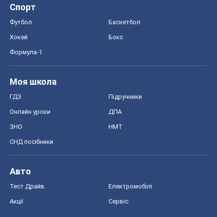
Спорт
Футбол
Баскетбол
Хокей
Бокс
Формула-1
Моя школа
ГДЗ
Підручники
Онлайн уроки
ДПА
ЗНО
НМТ
СНД посібники
Авто
Тест Драйв
Електромобілі
Акції
Сервіс