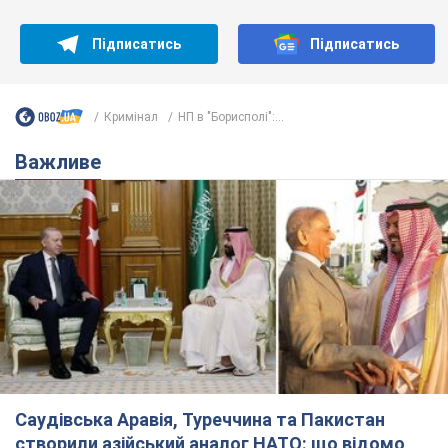
Підписатись
Підписатись
Кримінал
НП в "Борисполі":...
Важливе
Саудівська Аравія, Туреччина та Пакистан
створили азійський аналог НАТО: що відомо