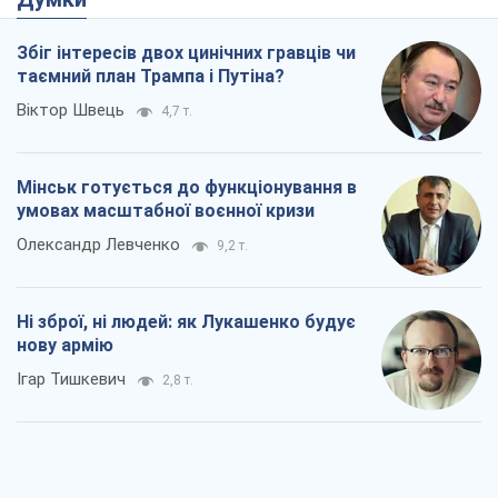
Збіг інтересів двох цинічних гравців чи
таємний план Трампа і Путіна?
Віктор Швець
4,7 т.
Мінськ готується до функціонування в
умовах масштабної воєнної кризи
Олександр Левченко
9,2 т.
Ні зброї, ні людей: як Лукашенко будує
нову армію
Ігар Тишкевич
2,8 т.