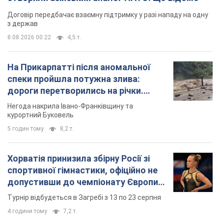
Договір передбачає взаємну підтримку у разі нападу на одну
з держав
8.08.2026 00:22
4,5 т.
На Прикарпатті після аномальної
спеки пройшла потужна злива:
дороги перетворились на річки.
Відео
Негода накрила Івано-Франківщину та
курортний Буковель
5 годин тому
8,2 т.
Хорватія принизила збірну Росії зі
спортивної гімнастики, офіційно не
допустивши до чемпіонату Європи
основних спортсменів
Турнір відбудеться в Загребі з 13 по 23 серпня
4 години тому
7,2 т.