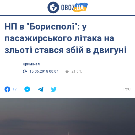
НП в "Борисполі": у
пасажирського літака на
зльоті стався збій в двигуні
Кримінал
15.06.2018 00:04
21,0 т.
17
РУС