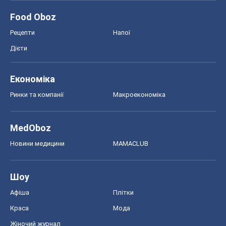
Food Oboz
Рецепти
Напої
Дієти
Економіка
Ринки та компанії
Макроекономіка
MedOboz
Новини медицини
MAMACLUB
Шоу
Афіша
Плітки
Краса
Мода
Жіночий журнал