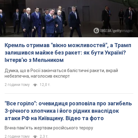
Кремль отримав "вікно можливостей", а Трамп
залишився майже без ракет: як бути Україні?
Інтерв’ю з Мельником
Думка, що в Росії закінчаться балістичні ракети, вкрай
небезпечна, наголосив експерт
2 години тому
12,0 т.
"Все горіло": очевидиця розповіла про загибель
3-річного хлопчика і його рідних внаслідок
атаки РФ на Київщину. Відео та фото
Вічна пам'ять жертвам російського терору
2 години тому
2,3 т.