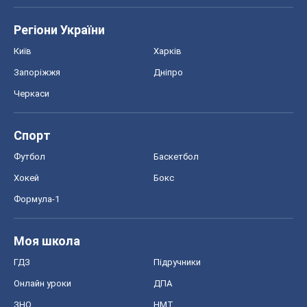
Регіони України
Київ
Харків
Запоріжжя
Дніпро
Черкаси
Спорт
Футбол
Баскетбол
Хокей
Бокс
Формула-1
Моя школа
ГДЗ
Підручники
Онлайн уроки
ДПА
ЗНО
НМТ