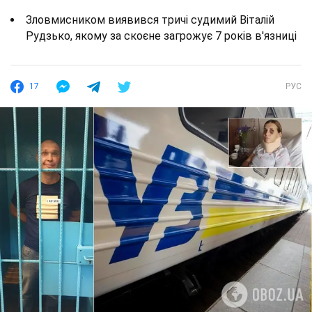
Зловмисником виявився тричі судимий Віталій
Рудзько, якому за скоєне загрожує 7 років в'язниці
17
РУС