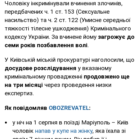
Чоловіку інкримінували вчинення злочинів,
передбачених ч. 1 ст. 153 (Сексуальне
насильство) та ч. 2 ст. 122 (Умисне середньої
тяжкості тілесне ушкодження) Кримінального
кодексу України. За вчинене йому
загрожує до
семи років позбавлення волі
.
У Київській міській прокуратурі наголосили, що
досудове розслідування
у вказаному
кримінальному провадженні
продовжено ще
на три місяці
через проведення низки
експертиз.
Як повідомляв
OBOZREVATEL
:
у ніч на 1 серпня в поїзді Маріуполь – Київ
чоловік
напав у купе на жінку
, яка їхала зі