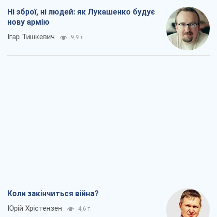
Ні зброї, ні людей: як Лукашенко будує
нову армію
Ігар Тишкевич
9,9 т.
Коли закінчиться війна?
Юрій Хрістензен
4,6 т.