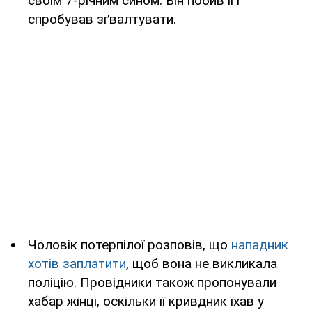
своїм 7-річним сином. Він побив її і
спробував зґвалтувати.
Чоловік потерпілої розповів, що
нападник
хотів заплатити
, щоб вона не викликала
поліцію. Провідники також пропонували
хабар жінці, оскільки її кривдник їхав у