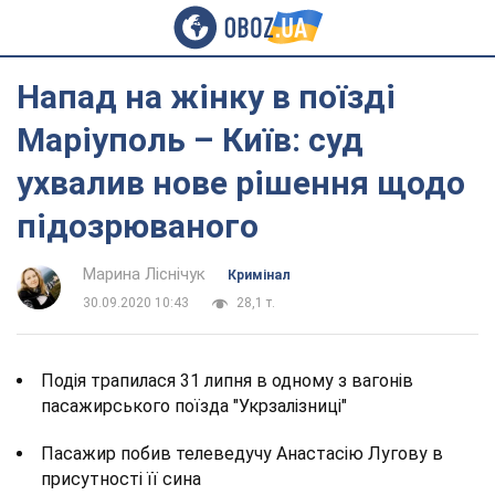
Напад на жінку в поїзді
Маріуполь – Київ: суд
ухвалив нове рішення щодо
підозрюваного
Марина Ліснічук
Кримінал
30.09.2020 10:43
28,1 т.
Подія трапилася 31 липня в одному з вагонів
пасажирського поїзда "Укрзалізниці"
Пасажир побив телеведучу Анастасію Лугову в
присутності її сина