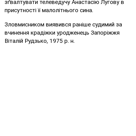
зґвалтувати телеведучу Анастасію Лугову в
присутності її малолітнього сина.
Зловмисником виявився раніше судимий за
вчинення крадіжки уродженець Запоріжжя
Віталій Рудзько, 1975 р. н.