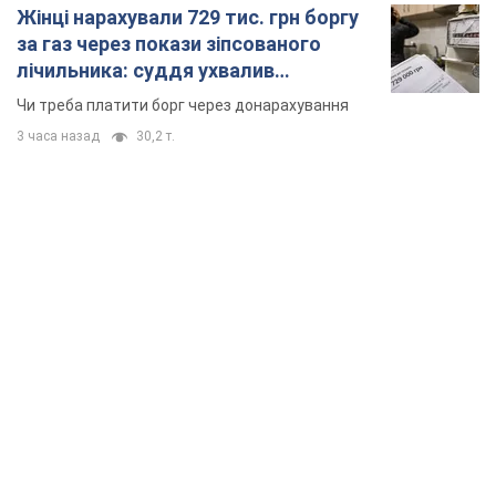
Жінці нарахували 729 тис. грн боргу
за газ через покази зіпсованого
лічильника: суддя ухвалив
неочікуване рішення
Чи треба платити борг через донарахування
3 часа назад
30,2 т.