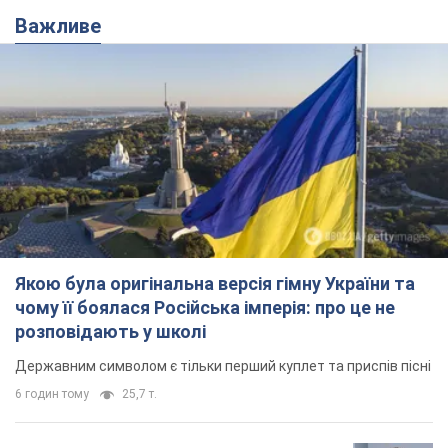
Якою була оригінальна версія гімну України та
чому її боялася Російська імперія: про це не
розповідають у школі
Державним символом є тільки перший куплет та приспів пісні
6 годин тому
25,7 т.
Олександру Пономарьову – 53: що
відомо про трьох дітей секс-
символа 90-х та який вигляд вони
мають
За розвитком кар'єри артист не забував про
особисте щастя
11 годин тому
9,2 т.
У ПриватБанку розповіли, чи дійсні
долари 1996 року: чи приймають
обмінники та банки такі купюри