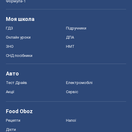
Тест Драйв
Електромобілі
Акції
Сервіс
Food Oboz
Рецепти
Напої
Дієти
Економіка
Ринки та компанії
Макроекономіка
MedOboz
Новини медицини
MAMACLUB
Шоу