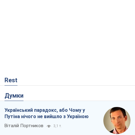
Rest
Думки
Український парадокс, або Чому у
Путіна нічого не вийшло з Україною
Віталій Портников
3,1 т.
Москва висуває претензії Пекіну:
дружба перетворюється на залежність
Росії від Китаю
Віктор Каспрук
4,9 т.
Дух Анкоріджа остаточно випарувався
Віктор Андрусів
189