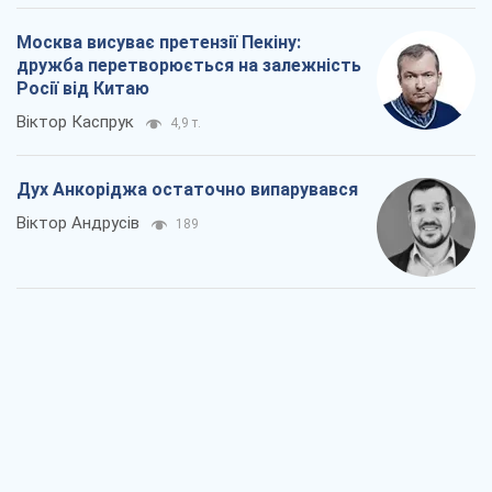
Війна і медіа: політика пішла в
соцмережі, а ЗМІ грають за правилами
ютуб
Павло Казарін
261
У полоні власних міфів: як
Костянтинівка стала головною