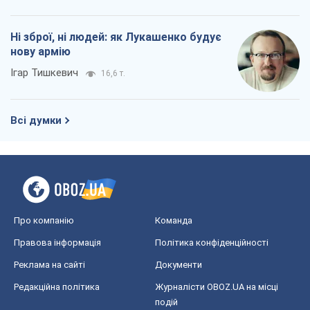
Про компанію
Команда
Правова інформація
Політика конфіденційності
Реклама на сайті
Документи
Редакційна політика
Журналісти OBOZ.UA на місці
подій
OBOZ.UA
Політика
Світ
Розслідування
Блоги
Суспільство
Регіони України
Київ
Харків