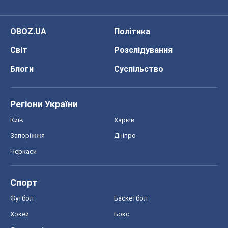
Запоріжжя
Дніпро
Черкаси
Спорт
Футбол
Баскетбол
Хокей
Бокс
Формула-1
Моя школа
ГДЗ
Підручники
Онлайн уроки
ДПА
ЗНО
НМТ
СНД посібники
Авто