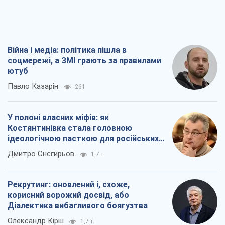
ідеологічною пасткою для російських
окупантів
Дмитро Снєгирьов
1,7 т.
Рекрутинг: оновлений і, схоже,
корисний ворожий досвід, або
Діалектика вибагливого боягузтва
Олександр Кірш
1,7 т.
Ні зброї, ні людей: як Лукашенко будує
нову армію
Ігар Тишкевич
16,6 т.
Всі думки