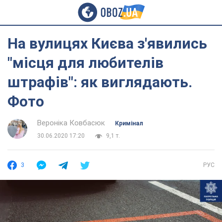
На вулицях Києва з'явились
"місця для любителів
штрафів": як виглядають.
Фото
Вероніка Ковбасюк
Кримінал
30.06.2020 17:20
9,1 т.
3
РУС