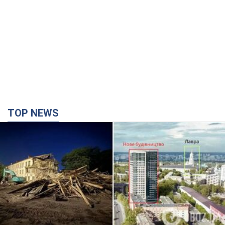
Києво-Печерську лавру закриють 80-метровим
"монстром"? Чому влада Києва відмовилась
зупиняти будівництво хмарочоса
"московського вірянина"
Яка реакція Кличка на петицію щодо скасування будівництва
3 години тому
28,9 т.
Армія РФ запустила по Одесі 11 ракет різного
типу та до 100 дронів: горіли історичні будівлі,
є постраждалі. Фото та відео