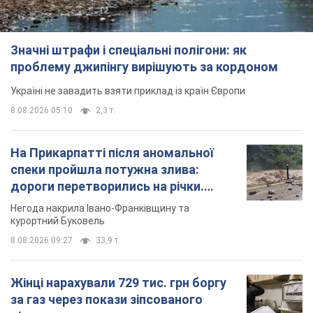
На Прикарпатті після аномальної
спеки пройшла потужна злива:
дороги перетворились на річки.
Відео
Негода накрила Івано-Франківщину та
курортний Буковель
8.08.2026 09:27
33,9 т.
Жінці нарахували 729 тис. грн боргу
за газ через покази зіпсованого
лічильника: суддя ухвалив
неочікуване рішення
Чи треба платити борг через донарахування
10 часов назад
31,5 т.