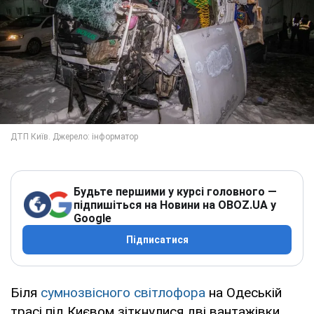
Будьте першими у курсі головного —
підпишіться на Новини на OBOZ.UA у
Google
Підписатися
Біля
сумнозвісного світлофора
на Одеській
трасі під Києвом зіткнулися дві вантажівки.