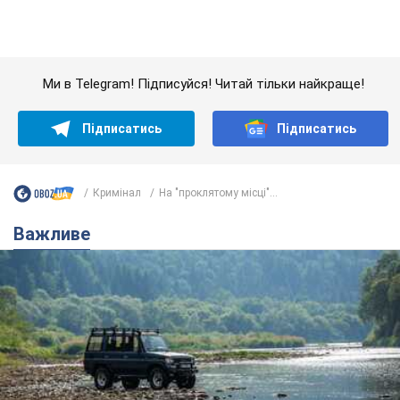
Кримінал
На "проклятому місці"...
Важливе
Значні штрафи і спеціальні полігони: як
проблему джипінгу вирішують за кордоном
Україні не завадить взяти приклад із країн Європи
8.08.2026 05:10
2,3 т.