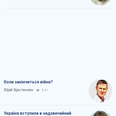
Коли закінчиться війна?
Юрій Хрістензен
8,4 т.
Україна вступила в надзвичайний
економічний стан. Чи є світло вкінці
тунелю?
Вадим Денисенко
7,0 т.
Чий буде Крим, той і переможе (NSJ), а
українських футбольних чиновників
можуть назвати вбивцями
Олександр Кірш
6,7 т.