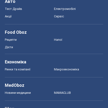
Економіка
Ринки та компанії
Макроекономіка
MedOboz
Новини медицини
MAMACLUB
Шоу
Афіша
Плітки
Краса
Мода
Жіночий журнал