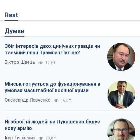
Віктор Швець
10,9 т.
Мінськ готується до функціонування в
умовах масштабної воєнної кризи
Олександр Левченко
16,0 т.
Ні зброї, ні людей: як Лукашенко будує
нову армію
Ігар Тишкевич
13,8 т.