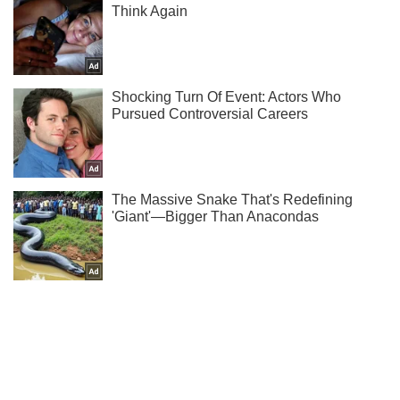
Ми в Telegram! Підписуйся! Читай тільки найкраще!
Підписатись
Підписатись