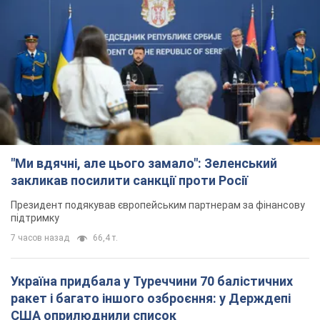
"Ми вдячні, але цього замало": Зеленський
закликав посилити санкції проти Росії
Президент подякував європейським партнерам за фінансову
підтримку
7 часов назад
66,4 т.
Україна придбала у Туреччини 70 балістичних
ракет і багато іншого озброєння: у Держдепі
США оприлюднили список
Держдеп вже поставив до відома американський Конгрес
4 часа назад
9,8 т.
"Нас почули на одне вухо": у містах України 24-й
день поспіль тривають мітинги на підтримку
Федорова. Фото і відео
Антиурядові виступи з вимогою повернути Федорова досі