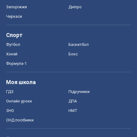
Формула-1
Моя школа
ГДЗ
Підручники
Онлайн уроки
ДПА
ЗНО
НМТ
СНД посібники
Авто
Тест Драйв
Електромобілі
Акції
Сервіс
Food Oboz
Рецепти
Напої
Дієти