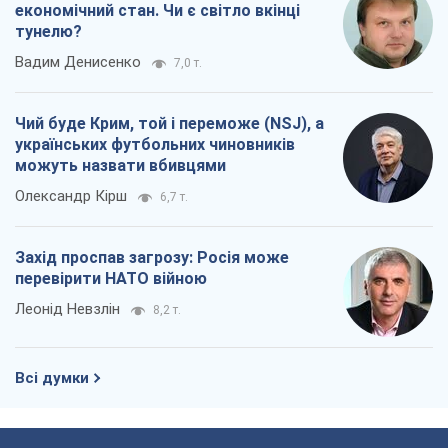
Захід проспав загрозу: Росія може
перевірити НАТО війною
Леонід Невзлін
8,2 т.
Всі думки
Про компанію
Команда
Правова інформація
Політика конфіденційності
Реклама на сайті
Документи
Редакційна політика
Журналісти OBOZ.UA на місці
подій