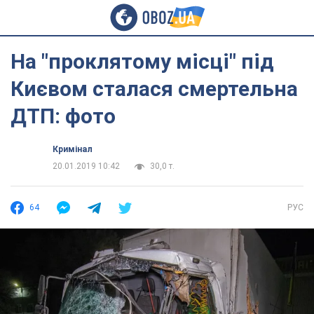
На "проклятому місці" під
Києвом сталася смертельна
ДТП: фото
Кримінал
20.01.2019 10:42
30,0 т.
64
РУС