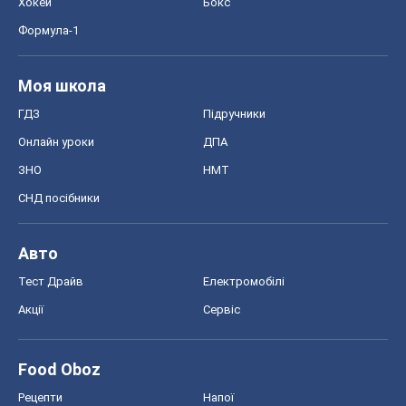
Хокей
Бокс
Формула-1
Моя школа
ГДЗ
Підручники
Онлайн уроки
ДПА
ЗНО
НМТ
СНД посібники
Авто
Тест Драйв
Електромобілі
Акції
Сервіс
Food Oboz
Рецепти
Напої