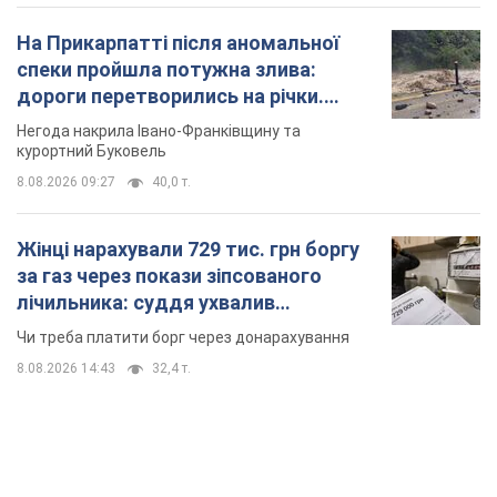
На Прикарпатті після аномальної
спеки пройшла потужна злива:
дороги перетворились на річки.
Відео
Негода накрила Івано-Франківщину та
курортний Буковель
8.08.2026 09:27
40,0 т.
Жінці нарахували 729 тис. грн боргу
за газ через покази зіпсованого
лічильника: суддя ухвалив
неочікуване рішення
Чи треба платити борг через донарахування
8.08.2026 14:43
32,4 т.