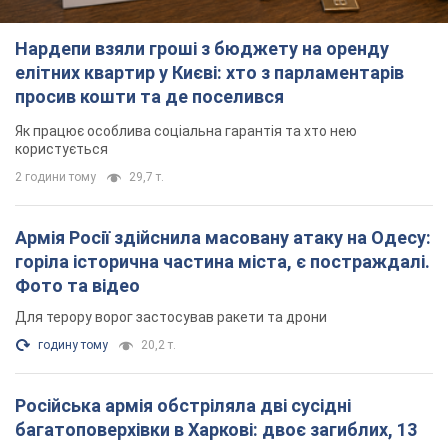
Нардепи взяли гроші з бюджету на оренду
елітних квартир у Києві: хто з парламентарів
просив кошти та де поселився
Як працює особлива соціальна гарантія та хто нею
користується
2 години тому
29,7 т.
Армія Росії здійснила масовану атаку на Одесу:
горіла історична частина міста, є постраждалі.
Фото та відео
Для терору ворог застосував ракети та дрони
годину тому
20,2 т.
Російська армія обстріляла дві сусідні
багатоповерхівки в Харкові: двоє загиблих, 13