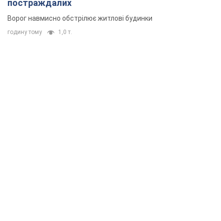
постраждалих
Ворог навмисно обстрілює житлові будинки
годину тому
1,0 т.