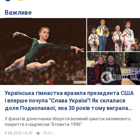
Важливе
Українська гімнастка вразила президента США
і вперше почула "Слава Україні"! Як склалася
доля Подкопаєвої, яка 30 років тому виграла
"золото" Олімпіади
У фанатів донеччанки зберігся великий шматок килимового
покриття з надписом "Атланта-1996"
8.08.2026 18:30
39,3 т.