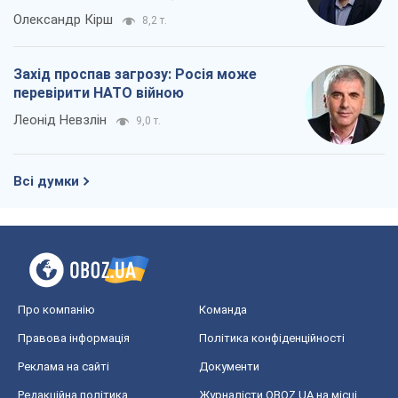
Олександр Кірш
8,2 т.
Захід проспав загрозу: Росія може
перевірити НАТО війною
Леонід Невзлін
9,0 т.
Всі думки
Про компанію
Команда
Правова інформація
Політика конфіденційності
Реклама на сайті
Документи
Редакційна політика
Журналісти OBOZ.UA на місці