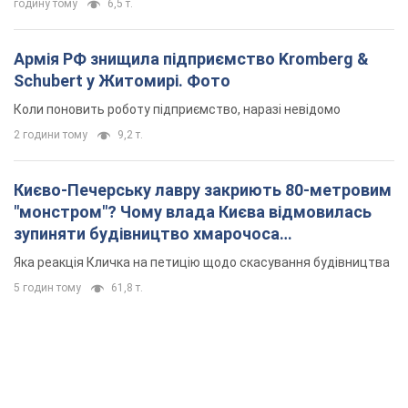
годину тому
6,5 т.
Армія РФ знищила підприємство Kromberg &
Schubert у Житомирі. Фото
Коли поновить роботу підприємство, наразі невідомо
2 години тому
9,2 т.
Києво-Печерську лавру закриють 80-метровим
"монстром"? Чому влада Києва відмовилась
зупиняти будівництво хмарочоса
"московського вірянина"
Яка реакція Кличка на петицію щодо скасування будівництва
5 годин тому
61,8 т.