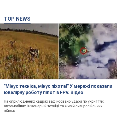
TOP NEWS
"Мінус техніка, мінус піхота!" У мережі показали
ювелірну роботу пілотів FPV. Відео
На оприлюднених кадрах зафіксовано удари по укриттях,
автомобілях, інженерній техніці та живій силі російських
військ