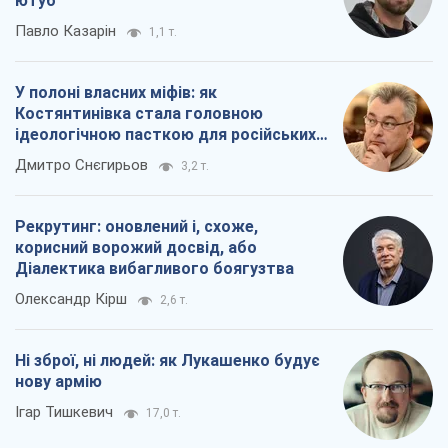
ютуб
Павло Казарін
1,1 т.
У полоні власних міфів: як
Костянтинівка стала головною
ідеологічною пасткою для російських
окупантів
Дмитро Снєгирьов
3,2 т.
Рекрутинг: оновлений і, схоже,
корисний ворожий досвід, або
Діалектика вибагливого боягузтва
Олександр Кірш
2,6 т.
Ні зброї, ні людей: як Лукашенко будує
нову армію
Ігар Тишкевич
17,0 т.