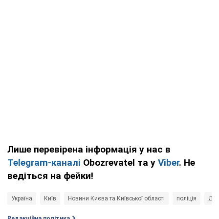
Лише перевірена інформація у нас в
Telegram-каналі
Obozrevatel та у
Viber
. Не
ведіться на фейки!
Україна
Київ
Новини Києва та Київської області
поліція
ДТ
Редакційна політика