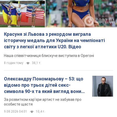
Красуня зі Львова з рекордом виграла
історичну медаль для України на чемпіонаті
світу з легкої атлетики U20. Відео
Наша співвітчизниця блискуче виступила в Орегоні
8 годин тому
38,1 т.
Олександру Пономарьову – 53: що
відомо про трьох дітей секс-
символа 90-х та який вигляд вони
мають
За розвитком кар'єри артист не забував про
особисте щастя
9.08.2026 04:01
10,4 т.