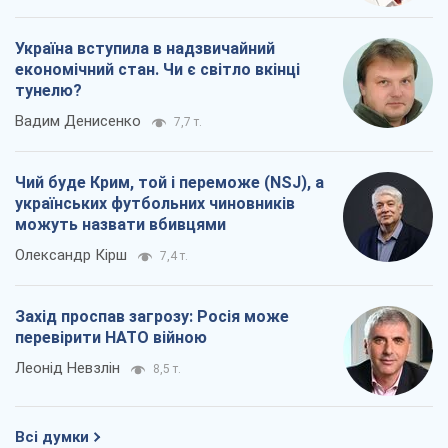
Україна вступила в надзвичайний
економічний стан. Чи є світло вкінці
тунелю?
Вадим Денисенко
7,7 т.
Чий буде Крим, той і переможе (NSJ), а
українських футбольних чиновників
можуть назвати вбивцями
Олександр Кірш
7,4 т.
Захід проспав загрозу: Росія може
перевірити НАТО війною
Леонід Невзлін
8,5 т.
Всі думки