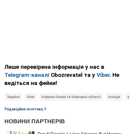
Лише перевірена інформація у нас в
Telegram-каналі
Obozrevatel та у
Viber
. Не
ведіться на фейки!
Україна
Київ
Новини Києва та Київської області
поліція
кри
Редакційна політика