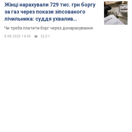
Жінці нарахували 729 тис. грн боргу
за газ через покази зіпсованого
лічильника: суддя ухвалив
неочікуване рішення
Чи треба платити борг через донарахування
8.08.2026 14:43
32,0 т.