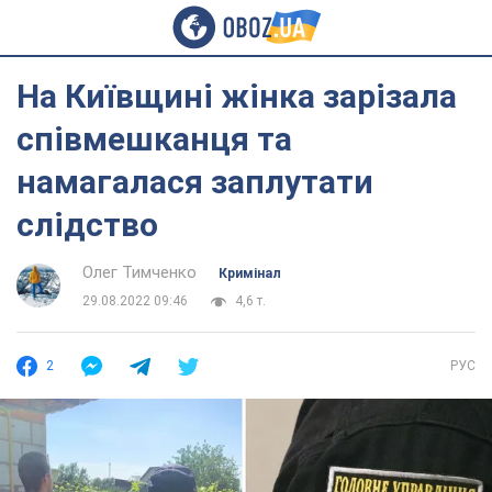
На Київщині жінка зарізала
співмешканця та
намагалася заплутати
слідство
Олег Тимченко
Кримінал
29.08.2022 09:46
4,6 т.
2
РУС