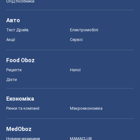
СНД посібники
Авто
Тест Драйв
Електромобілі
Акції
Сервіс
Food Oboz
Рецепти
Напої
Дієти
Економіка
Ринки та компанії
Макроекономіка
MedOboz
Новини медицини
MAMACLUB