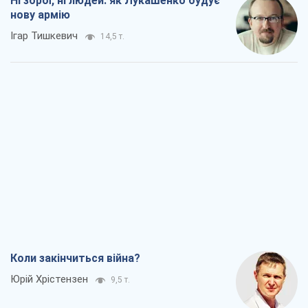
Ні зброї, ні людей: як Лукашенко будує
нову армію
Ігар Тишкевич
14,5 т.
Коли закінчиться війна?
Юрій Хрістензен
9,5 т.