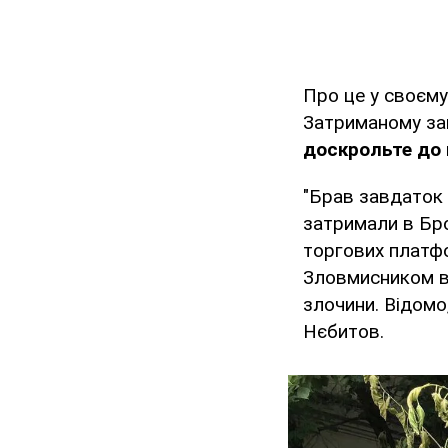
Про це у своєм
Затриманому заг
доскрольте до 
"Брав завдаток 
затримали в Бро
торгових платфо
Зловмисником ви
злочини. Відомо,
Нєбитов.