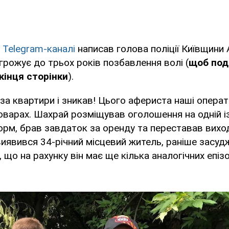
у
Telegram-каналі
написав голова поліції Київщини 
рожує до трьох років позбавлення волі (
щоб под
кінця сторінки
).
за квартири і зникав! Цього афериста наші опера
варах. Шахрай розміщував оголошення на одній і
рм, брав завдаток за оренду та переставав виход
явився 34-річний місцевий житель, раніше засуд
 що на рахунку він має ще кілька аналогічних епізо