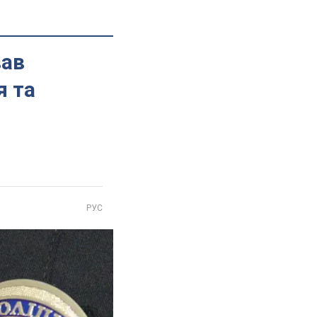
вав
я та
РУС