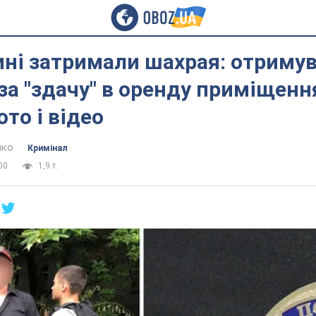
ні затримали шахрая: отриму
за "здачу" в оренду приміщенн
ото і відео
нко
Кримінал
00
1,9 т.