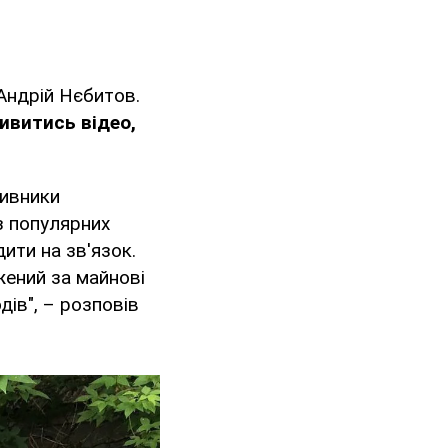
Андрій Нєбитов.
ивитись відео,
тивники
з популярних
ити на зв'язок.
жений за майнові
дів", – розповів