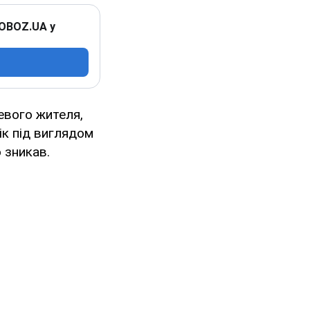
 OBOZ.UA у
евого жителя,
ік під виглядом
 зникав.