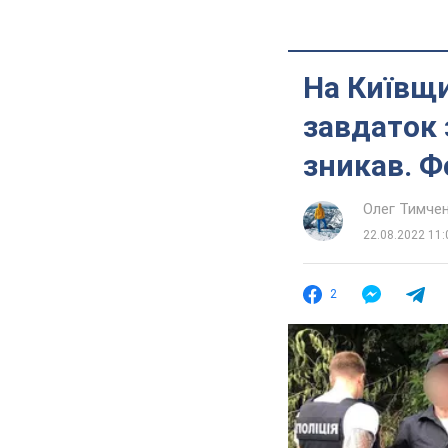
На Київщи
завдаток 
зникав. Ф
Олег Тимче
22.08.2022 11:
2