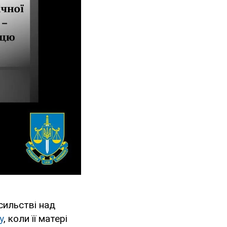
сильстві над
у
, коли її матері