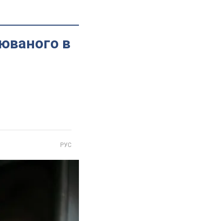
рюваного в
РУС