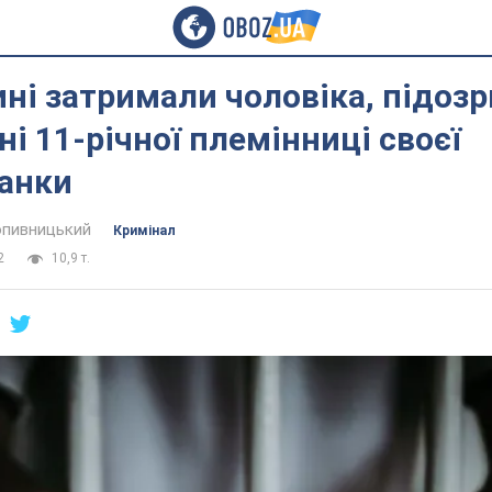
ні затримали чоловіка, підоз
і 11-річної племінниці своєї
анки
пивницький
Кримінал
2
10,9 т.