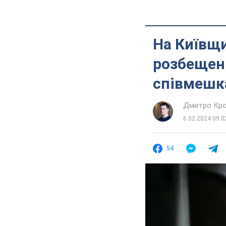
На Київщи
розбещенн
співмешк
Дмитро Кро
6.02.2024 09:0
54