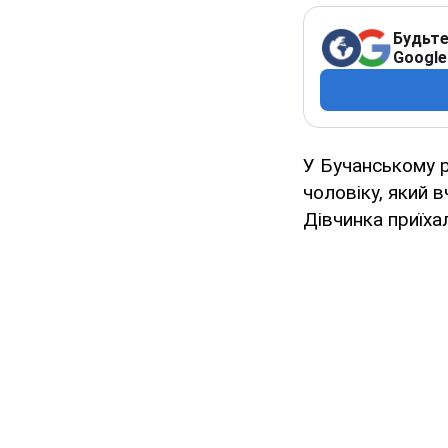
Будьте
Google
У Бучанському р
чоловіку, який в
Дівчинка приїхал