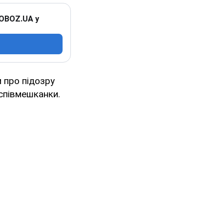
 OBOZ.UA у
 про підозру
 співмешканки.