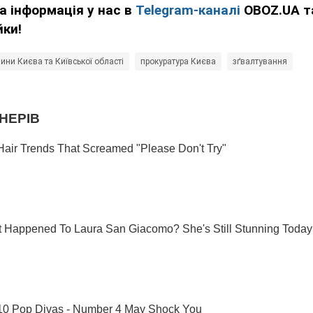
а інформація у нас в
Telegram-каналі
OBOZ.UA т
йки!
ини Києва та Київської області
прокуратура Києва
зґвалтування