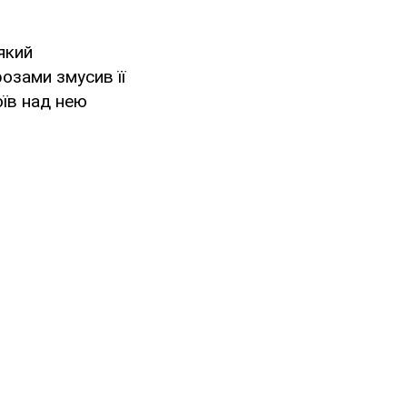
який
озами змусив її
оїв над нею