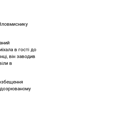
 Зловмиснику
ваний
їхала в гості до
нці, він заводив
віли в
розбещення
підозрюваному