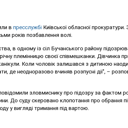
или в
пресслужбі
Київської обласної прокуратури.
ьми років позбавлення волі.
ства, в одному із сіл Бучанського району підозрю
ічну племінницю своєї співмешканки. Дівчинка при
 канікули. Коли чоловік залишався з дитиною наоди
нати, де неодноразово вчиняв розпусні дії", – розпо
повідомили зловмиснику про підозру за фактом 
ини. До суду скеровано клопотання про обрання 
оду у вигляді тримання під вартою.