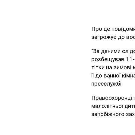
Про це повідом
загрожує до вос
"За даними слід
розбещував 11-р
тітки на зимові
її до ванної кім
пресслужбі.
Правоохоронці 
малолітньої дит
запобіжного зах