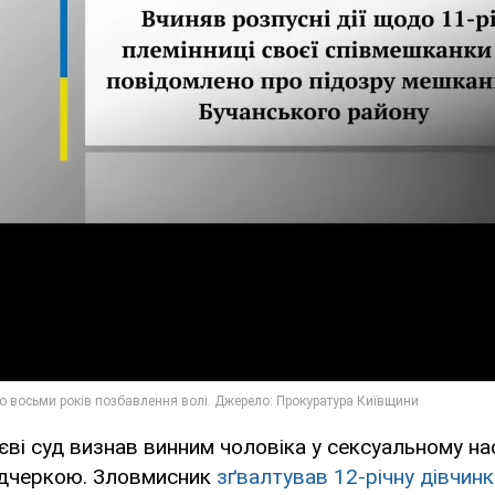
єві суд визнав винним чоловіка у сексуальному на
дчеркою. Зловмисник
зґвалтував 12-річну дівчинк