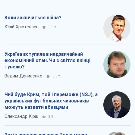
Коли закінчиться війна?
Юрій Хрістензен
3,8 т.
Україна вступила в надзвичайний
економічний стан. Чи є світло вкінці
тунелю?
Вадим Денисенко
3,3 т.
Чий буде Крим, той і переможе (NSJ), а
українських футбольних чиновників
можуть назвати вбивцями
Олександр Кірш
3,9 т.
Захід проспав загрозу: Росія може