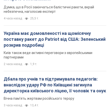
Думка, що в Росії закінчаться балістичні ракети, вкрай
небезпечна, наголосив експерт
4 часа назад
25,5 т.
Україна має домовленості на щомісячну
поставку ракет до Patriot від США: Зеленський
розкрив подробиці
Київ також веде активні переговори з європейськими
партнерами
2 часа назад
1,9 т.
Дбала про учнів та підтримувала педагогів:
внаслідок удару РФ по Київщині загинула
директорка київського ліцею, її чоловік та онук
Вічна пам'ять жертвам російського терору
3 часа назад
13,4 т.