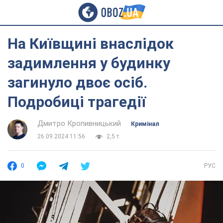
На Київщині внаслідок
задимлення у будинку
загинуло двоє осіб.
Подробиці трагедії
Дмитро Кропивницький
Кримінал
26.09.2024 11:56
2,5 т.
0
РУС