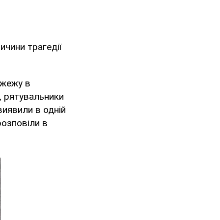
ичини трагедії
ожежу в
і, рятувальники
виявили в одній
 розповіли в