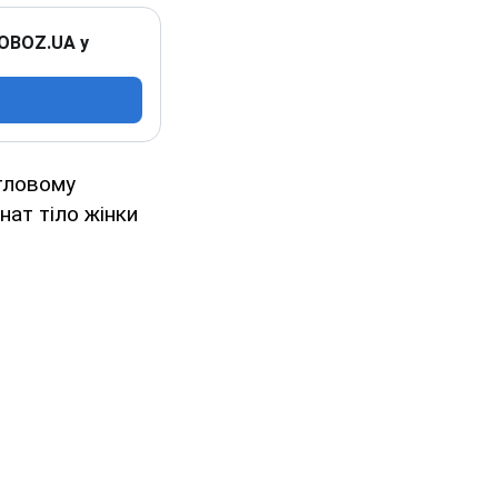
 OBOZ.UA у
итловому
нат тіло жінки