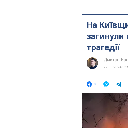
На Київщи
загинули 
трагедії
Дмитро Кро
27.03.2024 12:
0