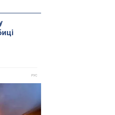
у
биці
РУС