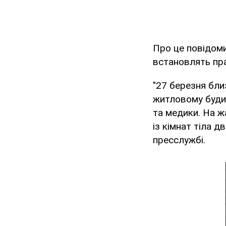
Про це повідом
встановлять пр
"27 березня бли
житловому будин
та медики. На ж
із кімнат тіла дв
пресслужбі.