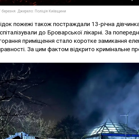
лідок пожежі також постраждали 13-річна дівчинка
оспіталізували до Броварської лікарні. За поперед
агорання приміщення стало коротке замикання ел
справності. За цим фактом відкрито кримінальне п