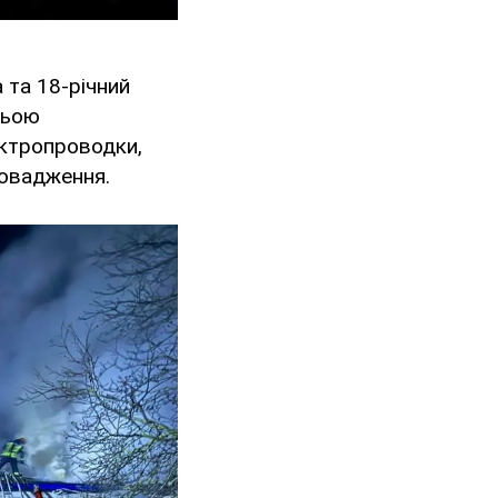
 та 18-річний
ньою
ектропроводки,
ровадження.