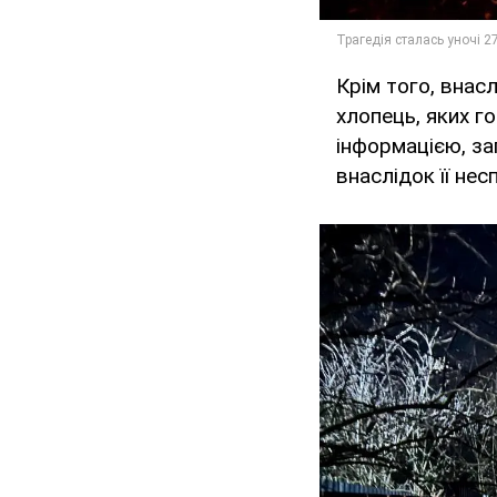
Крім того, внас
хлопець, яких г
інформацією, з
внаслідок її не