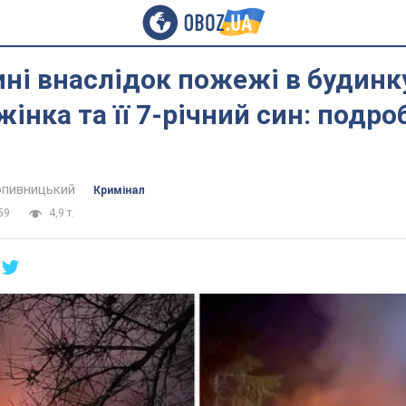
ні внаслідок пожежі в будинк
жінка та її 7-річний син: подро
пивницький
Кримінал
59
4,9 т.