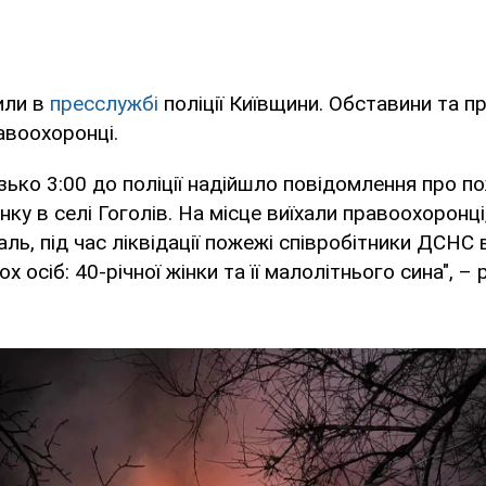
или в
пресслужбі
поліції Київщини. Обставини та пр
авоохоронці.
зько 3:00 до поліції надійшло повідомлення про п
ку в селі Гоголів. На місце виїхали правоохоронц
аль, під час ліквідації пожежі співробітники ДСНС 
ох осіб: 40-річної жінки та її малолітнього сина", –