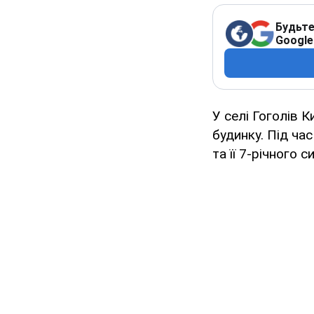
Будьте
Google
У селі Гоголів 
будинку. Під час
та її 7-річного с