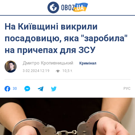
На Київщині викрили
посадовицю, яка "заробила"
на причепах для ЗСУ
Дмитро Кропивницький
Кримінал
3.02.2024 12:19
10,5 т.
30
РУС