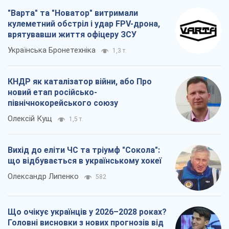
"Варта" та "Новатор" витримали
кулеметний обстріл і удар FPV-дрона,
врятувавши життя офіцеру ЗСУ
Українська Бронетехніка
1,3 т.
КНДР як каталізатор війни, або Про
новий етап російсько-
північнокорейського союзу
Олексій Кущ
1,5 т.
Вихід до еліти ЧС та тріумф "Сокола":
що відбувається в українському хокеї
Олександр Липенко
582
Що очікує українців у 2026–2028 роках?
Головні висновки з нових прогнозів від