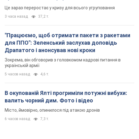
Це зараз переростає у кризу для всього угруповання
3 часа назад
37,2 т.
"Працюємо, щоб отримати пакети з ракетами
для ППО": Зеленський заслухав доповідь
Драпатого і анонсував нові кроки
Зокрема, він обговорив з головкомом кадрові питання в
українській армії
5 часов назад
4,6 т.
В окупованій Ялті прогриміли потужні вибухи:
валить чорний дим. Фото і відео
Місто, ймовірно, опинилося під атакою дронів
6 часов назад
7,3 т.