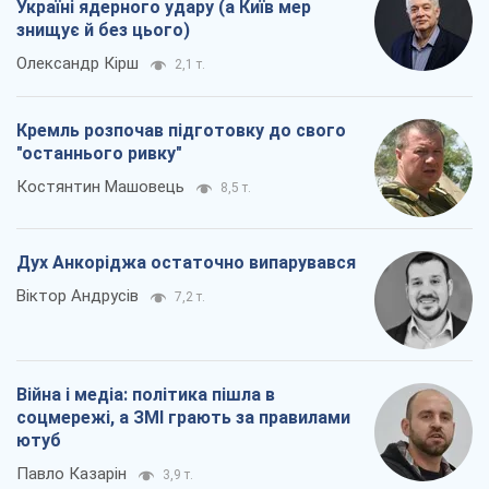
Україні ядерного удару (а Київ мер
знищує й без цього)
Олександр Кірш
2,1 т.
Кремль розпочав підготовку до свого
"останнього ривку"
Костянтин Машовець
8,5 т.
Дух Анкоріджа остаточно випарувався
Віктор Андрусів
7,2 т.
Війна і медіа: політика пішла в
соцмережі, а ЗМІ грають за правилами
ютуб
Павло Казарін
3,9 т.