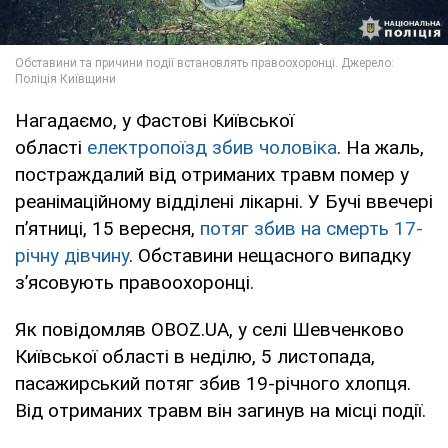
Нагадаємо, у Фастові Київської
області
електропоїзд збив чоловіка
. На жаль,
постраждалий від отриманих травм помер у
реанімаційному відділені лікарні. У Бучі ввечері
п’ятниці, 15 вересня,
потяг збив на смерть 17-
річну дівчину
. Обставини нещасного випадку
з’ясовують правоохоронці.
Як повідомляв OBOZ.UA, у селі Шевченково
Київської області в неділю, 5 листопада,
пасажирський потяг збив 19-річного хлопця.
Від отриманих травм він загинув на місці події.