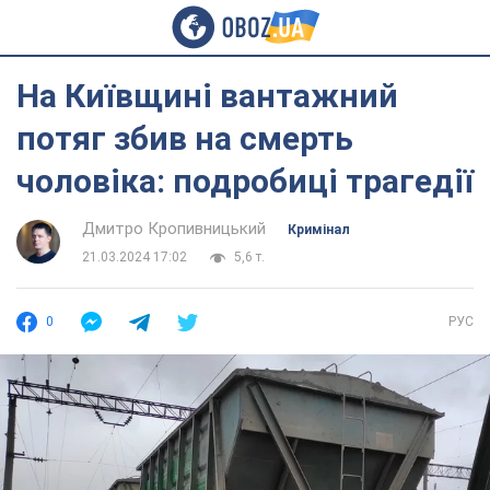
На Київщині вантажний
потяг збив на смерть
чоловіка: подробиці трагедії
Дмитро Кропивницький
Кримінал
21.03.2024 17:02
5,6 т.
0
РУС