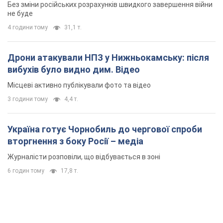
Без зміни російських розрахунків швидкого завершення війни
не буде
4 години тому
31,1 т.
Дрони атакували НПЗ у Нижньокамську: після
вибухів було видно дим. Відео
Місцеві активно публікували фото та відео
3 години тому
4,4 т.
Україна готує Чорнобиль до чергової спроби
вторгнення з боку Росії – медіа
Журналісти розповіли, що відбувається в зоні
6 годин тому
17,8 т.