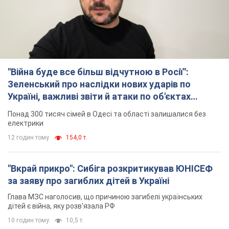
"Війна буде все більш відчутною в Росії":
Зеленський про наслідки нових ударів по
Україні, важливі звіти й атаки по об'єктах
ворога. Відео
Понад 300 тисяч сімей в Одесі та області залишалися без
електрики
12 годин тому
154,0 т.
"Вкрай прикро": Сибіга розкритикував ЮНІСЕФ
за заяву про загиблих дітей в Україні
Глава МЗС наголосив, що причиною загибелі українських
дітей є війна, яку розв'язала РФ
10 годин тому
10,5 т.