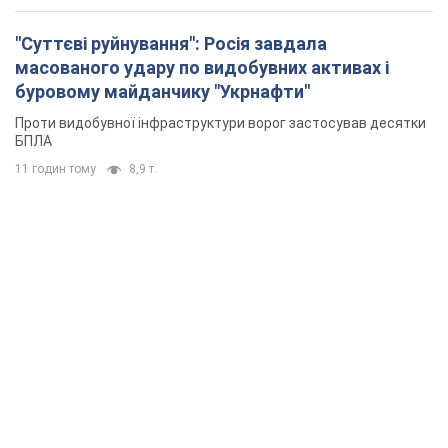
"Суттєві руйнування": Росія завдала
масованого удару по видобувних активах і
буровому майданчику "Укрнафти"
Проти видобувної інфраструктури ворог застосував десятки
БПЛА
11 годин тому
8,9 т.