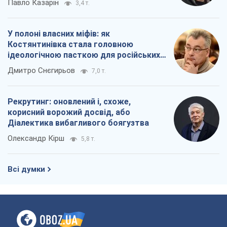
Павло Казарін
3,4 т.
У полоні власних міфів: як
Костянтинівка стала головною
ідеологічною пасткою для російських
окупантів
Дмитро Снєгирьов
7,0 т.
Рекрутинг: оновлений і, схоже,
корисний ворожий досвід, або
Діалектика вибагливого боягузтва
Олександр Кірш
5,8 т.
Всі думки