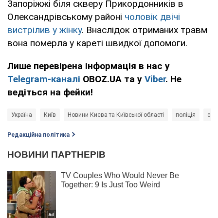
Запоріжжі біля скверу Прикордонників в
Олександрівському районі
чоловік двічі
вистрілив у жінку
. Внаслідок отриманих травм
вона померла у кареті швидкої допомоги.
Лише перевірена інформація в нас у
Telegram-каналі
OBOZ.UA та у
Viber
. Не
ведіться на фейки!
Україна
Київ
Новини Києва та Київської області
поліція
сам
Редакційна політика