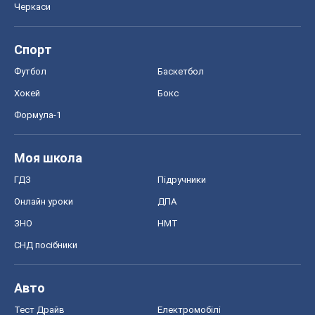
Черкаси
Спорт
Футбол
Баскетбол
Хокей
Бокс
Формула-1
Моя школа
ГДЗ
Підручники
Онлайн уроки
ДПА
ЗНО
НМТ
СНД посібники
Авто
Тест Драйв
Електромобілі