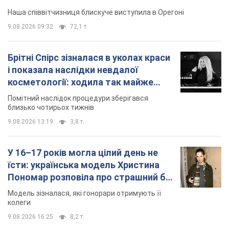
Наша співвітчизниця блискуче виступила в Орегоні
9.08.2026 09:32
72,1 т.
Брітні Спірс зізналася в уколах краси
і показала наслідки невдалої
косметології: ходила так майже
місяць
Помітний наслідок процедури зберігався
близько чотирьох тижнів
9.08.2026 13:19
3,8 т.
У 16–17 років могла цілий день не
їсти: українська модель Христина
Пономар розповіла про страшний бік
модельної кар’єри
Модель зізналася, які гонорари отримують її
колеги
9.08.2026 16:25
8,2 т.