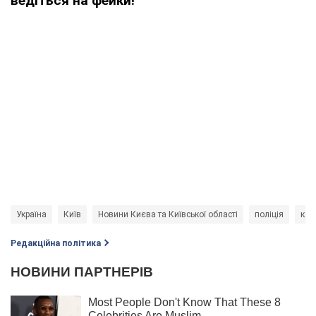
ведіться на фейки!
Україна
Київ
Новини Києва та Київської області
поліція
кри
Редакційна політика