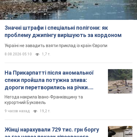
Значні штрафи і спеціальні полігони: як
проблему джипінгу вирішують за кордоном
Україні не завадить взяти приклад із країн Європи
8.08.2026 05:10
1,7 т.
На Прикарпатті після аномальної
спеки пройшла потужна злива:
дороги перетворились на річки.
Відео
Негода накрила Івано-Франківщину та
курортний Буковель
9 часов назад
19,2 т.
Жінці нарахували 729 тис. грн боргу
за газ через покази зіпсованого