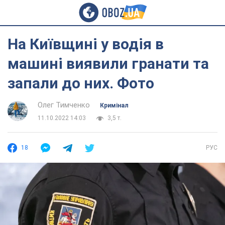
На Київщині у водія в
машині виявили гранати та
запали до них. Фото
Олег Тимченко
Кримінал
11.10.2022 14:03
3,5 т.
18
РУС