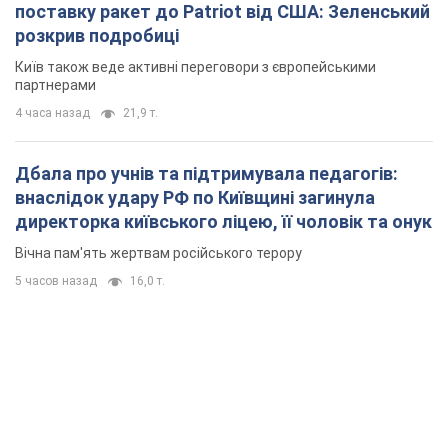
поставку ракет до Patriot від США: Зеленський
розкрив подробиці
Київ також веде активні переговори з європейськими
партнерами
4 часа назад
21,9 т.
Дбала про учнів та підтримувала педагогів:
внаслідок удару РФ по Київщині загинула
директорка київського ліцею, її чоловік та онук
Вічна пам'ять жертвам російського терору
5 часов назад
16,0 т.