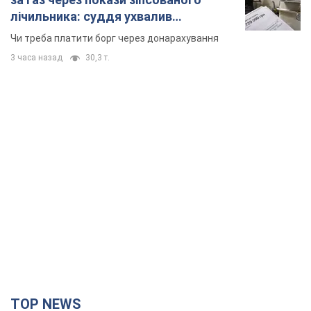
лічильника: суддя ухвалив
неочікуване рішення
Чи треба платити борг через донарахування
3 часа назад
30,3 т.
TOP NEWS