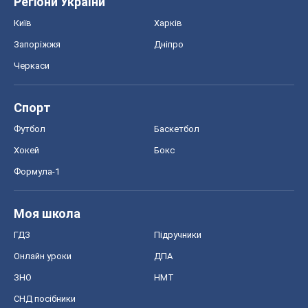
Регіони України
Київ
Харків
Запоріжжя
Дніпро
Черкаси
Спорт
Футбол
Баскетбол
Хокей
Бокс
Формула-1
Моя школа
ГДЗ
Підручники
Онлайн уроки
ДПА
ЗНО
НМТ
СНД посібники