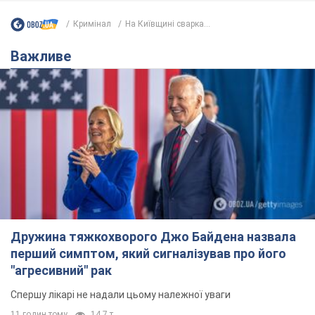
Кримінал
На Київщині сварка...
Важливе
Дружина тяжкохворого Джо Байдена назвала
перший симптом, який сигналізував про його
"агресивний" рак
Спершу лікарі не надали цьому належної уваги
11 годин тому
14,7 т.