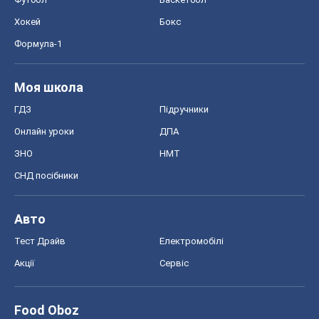
Хокей
Бокс
Формула-1
Моя школа
ГДЗ
Підручники
Онлайн уроки
ДПА
ЗНО
НМТ
СНД посібники
Авто
Тест Драйв
Електромобілі
Акції
Сервіс
Food Oboz