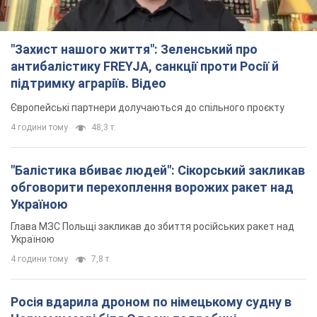
"Захист нашого життя": Зеленський про
антибалістику FREYJA, санкції проти Росії й
підтримку аграріїв. Відео
Європейські партнери долучаються до спільного проєкту
4 години тому
48,3 т.
"Балістика вбиває людей": Сікорський закликав
обговорити перехоплення ворожих ракет над
Україною
Глава МЗС Польщі закликав до збиття російських ракет над
Україною
4 години тому
7,8 т.
Росія вдарила дроном по німецькому судну в