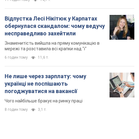
Відпустка Лесі Нікітюк у Карпатах
обернулася скандалом: чому ведучу
несправедливо захейтили
Знаменитість вийшла на пряму комунікацію в
мережі та розставила всі крапки над "і"
6 годин тому
11,6 т.
Не лише через зарплату: чому
українці не поспішають
погоджуватися на вакансії
Чого найбільше бракує на ринку праці
8 годин тому
3,1 т.