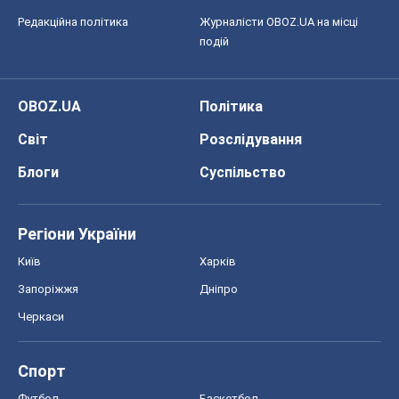
Редакційна політика
Журналісти OBOZ.UA на місці
подій
OBOZ.UA
Політика
Світ
Розслідування
Блоги
Суспільство
Регіони України
Київ
Харків
Запоріжжя
Дніпро
Черкаси
Спорт
Футбол
Баскетбол