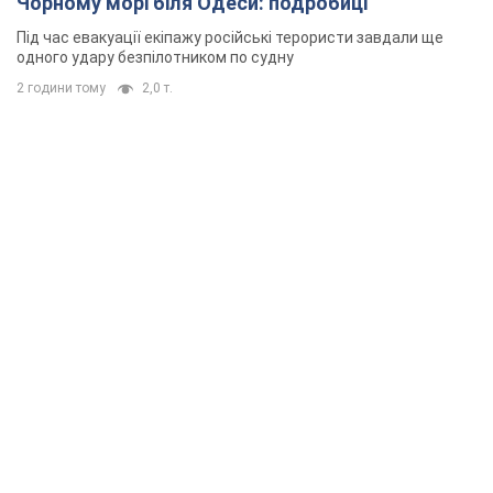
Чорному морі біля Одеси: подробиці
Під час евакуації екіпажу російські терористи завдали ще
одного удару безпілотником по судну
2 години тому
2,0 т.