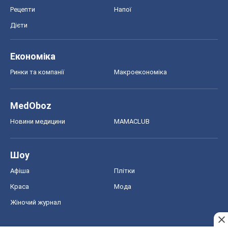
Рецепти
Напої
Дієти
Економіка
Ринки та компанії
Макроекономіка
MedOboz
Новини медицини
MAMACLUB
Шоу
Афіша
Плітки
Краса
Мода
Жіночий журнал