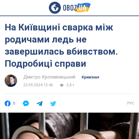
На Київщині сварка між
родичами ледь не
завершилась вбивством.
Подробиці справи
Дмитро Кропивницький
Кримінал
23.09.2024 15:46
2,8 т.
0
РУС