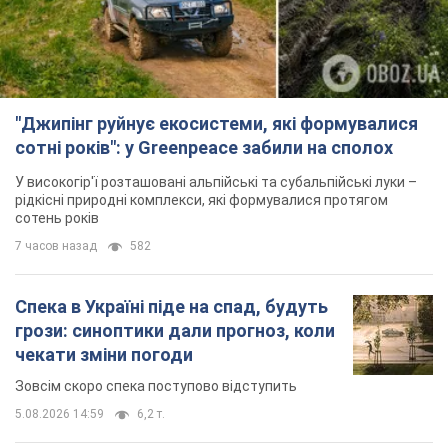
"Джипінг руйнує екосистеми, які формувалися
сотні років": у Greenpeace забили на сполох
У високогір'ї розташовані альпійські та субальпійські луки –
рідкісні природні комплекси, які формувалися протягом
сотень років
7 часов назад
582
Спека в Україні піде на спад, будуть
грози: синоптики дали прогноз, коли
чекати зміни погоди
Зовсім скоро спека поступово відступить
5.08.2026 14:59
6,2 т.