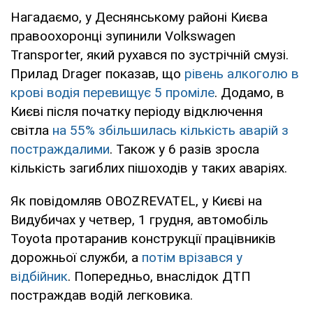
Нагадаємо, у Деснянському районі Києва
правоохоронці зупинили Volkswagen
Transporter, який рухався по зустрічній смузі.
Прилад Drager показав, що
рівень алкоголю в
крові водія перевищує 5 проміле
. Додамо, в
Києві після початку періоду відключення
світла
на 55% збільшилась кількість аварій з
постраждалими
. Також у 6 разів зросла
кількість загиблих пішоходів у таких аваріях.
Як повідомляв OBOZREVATEL, у Києві на
Видубичах у четвер, 1 грудня, автомобіль
Toyota протаранив конструкції працівників
дорожньої служби, а
потім врізався у
відбійник
. Попередньо, внаслідок ДТП
постраждав водій легковика.