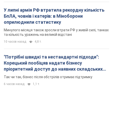
У липні армія РФ втратила рекордну кількість
БпЛА, човнів і катерів: в Міноборони
оприлюднили статистику
Минулого місяця також зросли втрати РФ у живій силі, танках
та кількість уражень на великій відстані
10 часов назад
4,8 т.
"Потрібні швидкі та нестандартні підходи":
Корецький пообіцяв надати бізнесу
пріоритетний доступ до наявних складських
приміщень
Так чи так, бізнес після обстрілів отримає підтримку
6 часов назад
1,1 т.