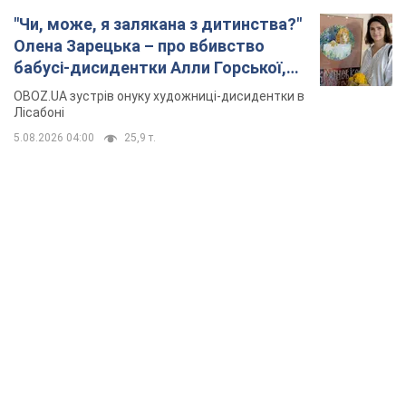
"Чи, може, я залякана з дитинства?"
Олена Зарецька – про вбивство
бабусі-дисидентки Алли Горської,
критику Дмитра Стуса та втечу в
OBOZ.UA зустрів онуку художниці-дисидентки в
Португалію з 5 дітьми
Лісабоні
5.08.2026 04:00
25,9 т.