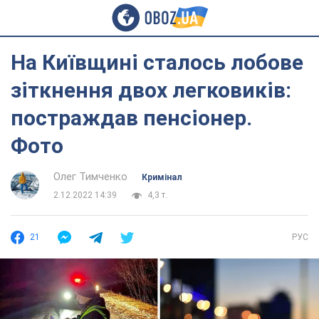
На Київщині сталось лобове
зіткнення двох легковиків:
постраждав пенсіонер.
Фото
Олег Тимченко
Кримінал
2.12.2022 14:39
4,3 т.
21
РУС