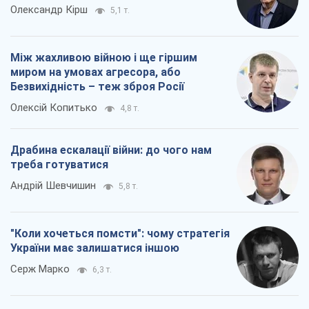
Олександр Кірш
5,1 т.
Між жахливою війною і ще гіршим
миром на умовах агресора, або
Безвихідність – теж зброя Росії
Олексій Копитько
4,8 т.
Драбина ескалації війни: до чого нам
треба готуватися
Андрій Шевчишин
5,8 т.
"Коли хочеться помсти": чому стратегія
України має залишатися іншою
Серж Марко
6,3 т.