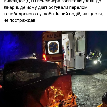
Внаслідок ДТП пенсіонера госпіталізували до
лікарні, де йому діагностували перелом
тазобедреного суглоба. Інший водій, на щастя,
не постраждав.