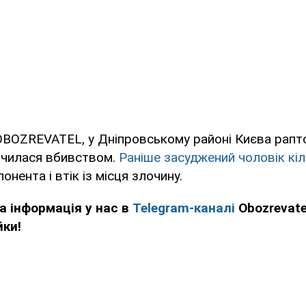
OBOZREVATEL, у Дніпровському районі Києва рапт
нчилася вбивством.
Раніше засуджений чоловік кіл
онента і втік із місця злочину.
а інформація у нас в
Telegram-каналі
Obozrevate
йки!