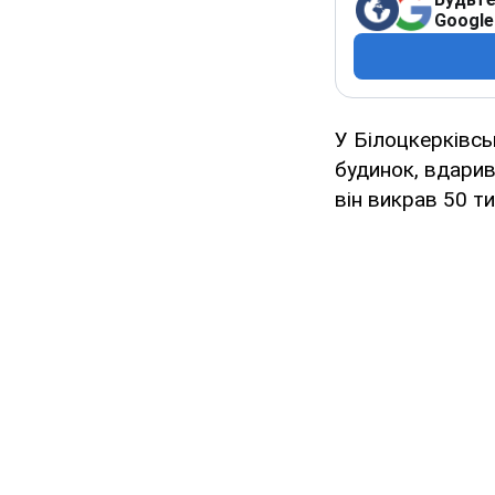
Google
У Білоцкерківсь
будинок, вдарив 
він викрав 50 т