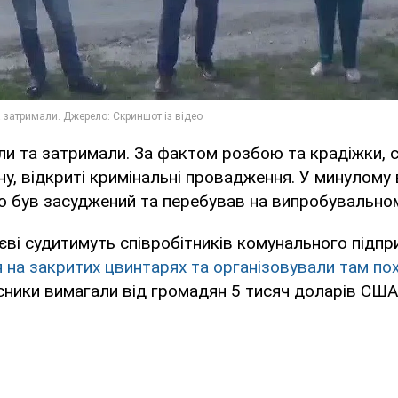
и та затримали. За фактом розбою та крадіжки, с
ну, відкриті кримінальні провадження. У минулому 
о був засуджений та перебував на випробувальном
єві судитимуть співробітників комунального підпр
 на закритих цвинтарях та організовували там по
ники вимагали від громадян 5 тисяч доларів США