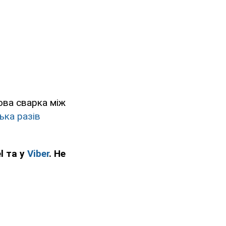
ова сварка між
ька разів
l та у
Viber
. Не