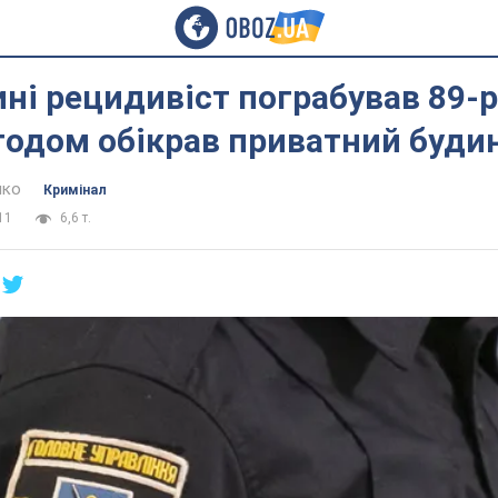
ні рецидивіст пограбував 89-р
згодом обікрав приватний буди
нко
Кримінал
11
6,6 т.