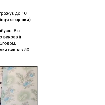
агрожує до 10
інця сторінки
).
абусю. Він
о викрав її
 Згодом,
ідки викрав 50