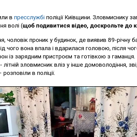
или в
пресслужбі
поліції Київщини. Зловмиснику з
ня волі (
щоб подивитися відео, доскрольте до к
я, чоловік проник у будинок, де виявив 89-річну б
від чого вона впала і вдарилася головою, після чог
он із зарядним пристроєм та готівкою з гаманця.
2- літній зловмисник вліз у інше домоволодіння, зв
– розповіли в поліції.