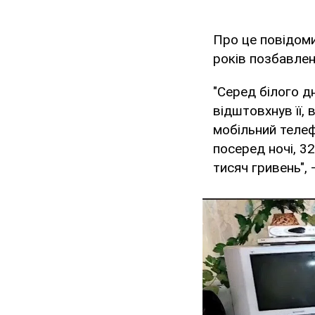
Про це повідом
років позбавлен
"Серед білого дн
відштовхнув її, 
мобільний телеф
посеред ночі, 3
тисяч гривень", 