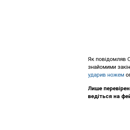
Як повідомляв 
знайомими закі
ударив ножем
оп
Лише перевірен
ведіться на фе