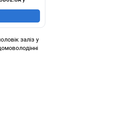
оловік заліз у
 домоволодінні