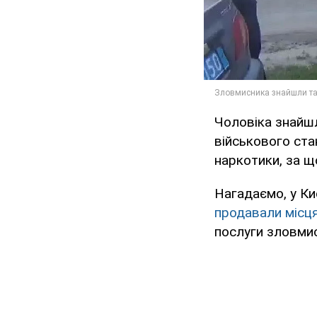
Чоловіка знайшл
військового ста
наркотики, за щ
Нагадаємо, у Ки
продавали місця
послуги зловмис