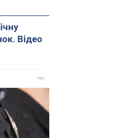
ічну
нок. Відео
РУС