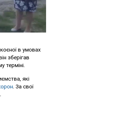
коєної в умовах
він зберігав
у терміні.
иємства, які
хорон
. За свої
.