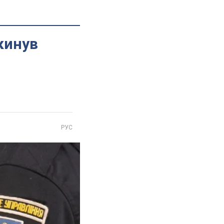
кинув
РУС