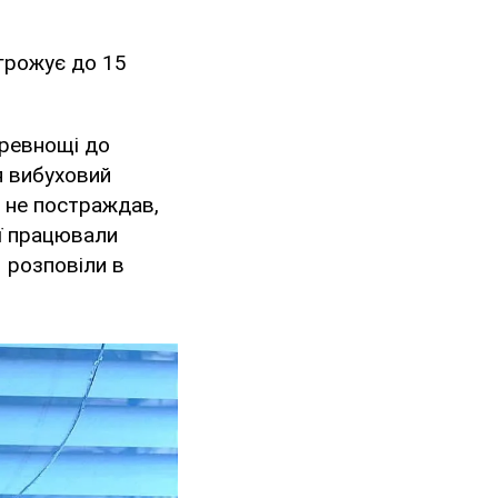
агрожує до 15
з ревнощі до
я вибуховий
о не постраждав,
ії працювали
– розповіли в