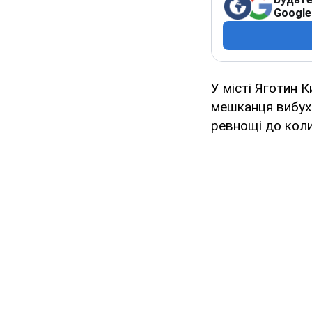
Google
У місті Яготин К
мешканця вибухн
ревнощі до кол