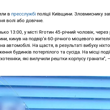
или в
пресслужбі
поліції Київщини. Зловмиснику з
ня волі або довічне.
ько 13:00, у місті Яготин 45-річний чоловік, чере
ни, кинув на подвір'я 60-річного місцевого жител
 на автомобілі. На щастя, в результаті вибуху ніхт
ення будинків потерпілого та сусіда. На місці под
хотехніки, які вилучили рештки корпусу гранати", 