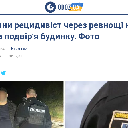
ни рецидивіст через ревнощі 
а подвір’я будинку. Фото
нко
Кримінал
41
2,8 т.