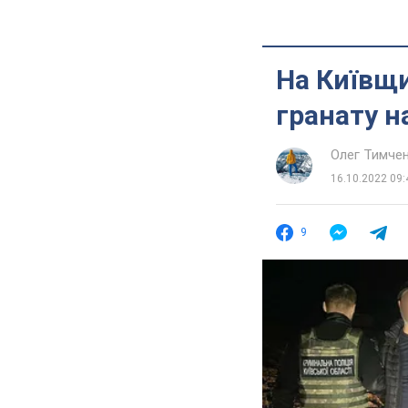
На Київщи
гранату н
Олег Тимче
16.10.2022 09:
9