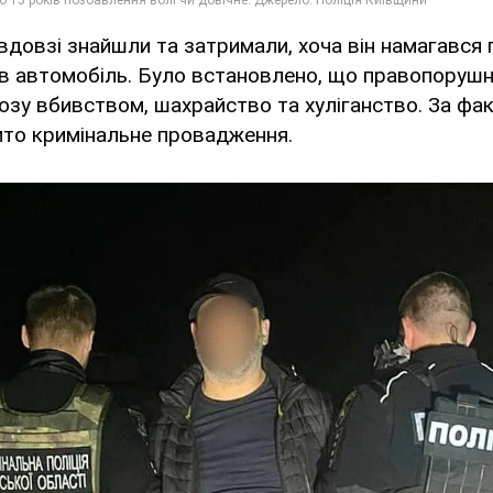
довзі знайшли та затримали, хоча він намагався
яв автомобіль. Було встановлено, що правопорушн
озу вбивством, шахрайство та хуліганство. За фа
ито кримінальне провадження.