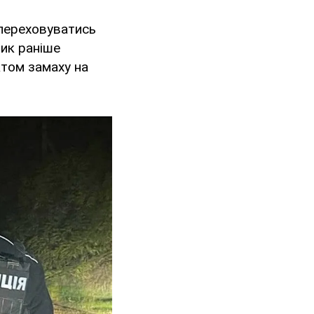
 переховуватись
ик раніше
ктом замаху на