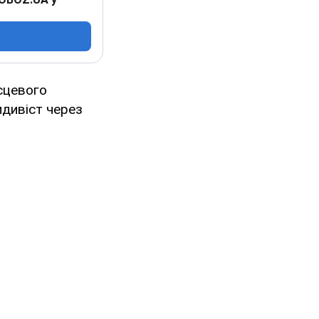
ісцевого
идивіст через