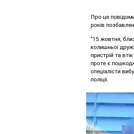
Про це повідом
років позбавлен
"15 жовтня, близ
колишньої дружи
пристрій та втік
проте є пошкодж
спеціалісти вибу
поліції.