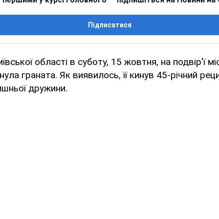
Підписатися
иївської області в суботу, 15 жовтня, на подвір'ї м
ула граната. Як виявилось, її кинув 45-річний рец
ишньої дружини.