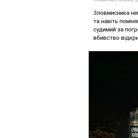
Зловмисника нев
та навіть помін
судимий за погр
вбивство відкр