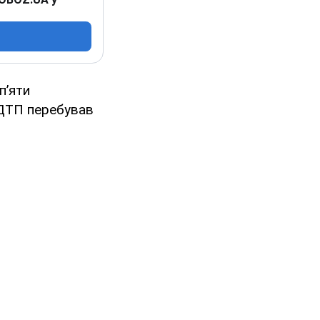
п’яти
 ДТП перебував