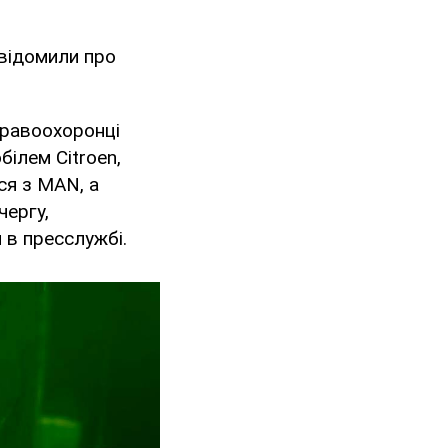
овідомили про
Правоохоронці
ілем Citroen,
ся з MAN, а
чергу,
 в пресслужбі.