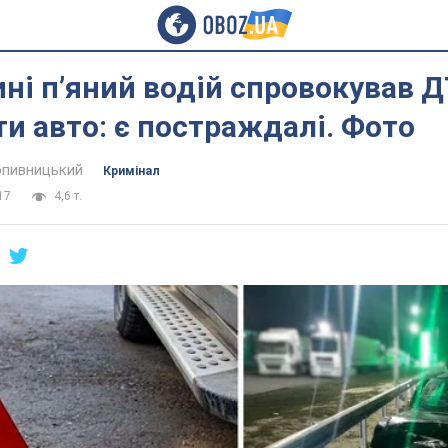
ні п’яний водій спровокував Д
яти авто: є постраждалі. Фото
пивницький
Кримінал
17
4,6 т.