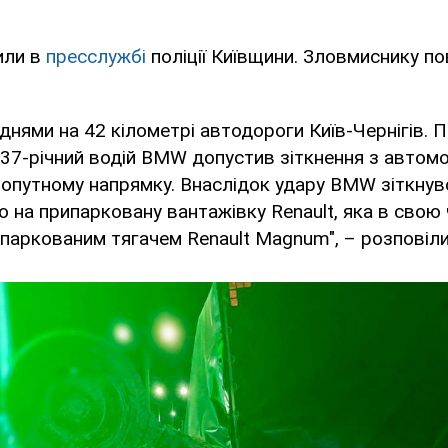
или в
пресслужбі
поліції Київщини. Зловмиснику п
 днями на 42 кілометрі автодороги Київ-Чернігів. 
37-річний водій BMW допустив зіткнення з автомоб
попутному напрямку. Внаслідок удару BMW зіткнув
о на припарковану вантажівку Renault, яка в свою 
ипаркованим тягачем Renault Magnum", – розповіли