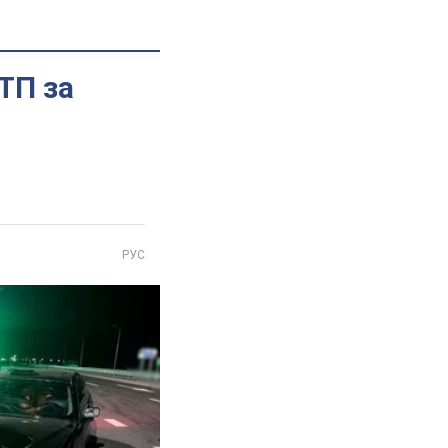
ТП за
РУС