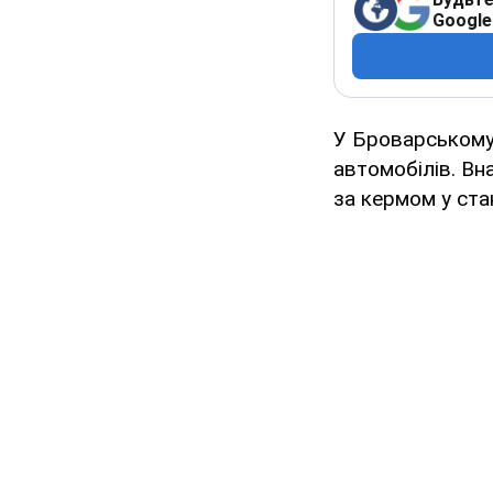
Google
У Броварському 
автомобілів. Вн
за кермом у стан