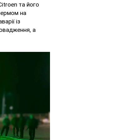
itroen та його
кермом на
варії із
ровадження, а