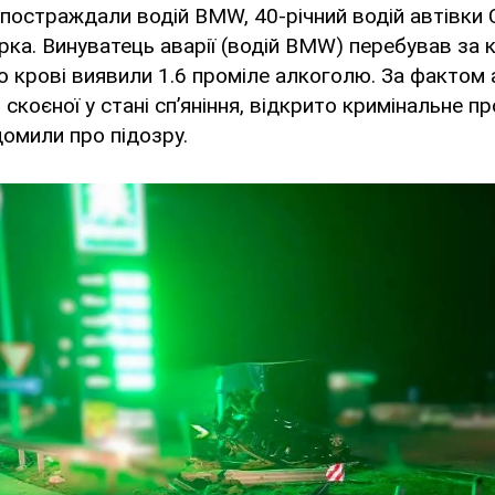
постраждали водій BMW, 40-річний водій автівки C
рка. Винуватець аварії (водій BMW) перебував за 
о крові виявили 1.6 проміле алкоголю. За фактом а
скоєної у стані сп’яніння, відкрито кримінальне п
омили про підозру.