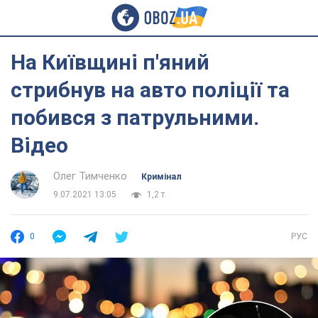
На Київщині п'яний
стрибнув на авто поліції та
побився з патрульними.
Відео
Олег Тимченко
Кримінал
9.07.2021 13:05
1,2 т.
0
РУС