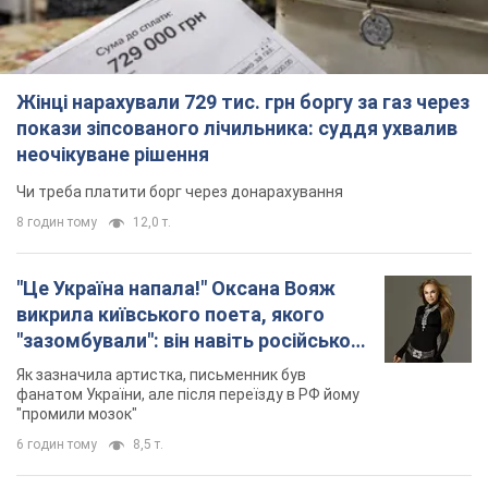
Жінці нарахували 729 тис. грн боргу за газ через
покази зіпсованого лічильника: суддя ухвалив
неочікуване рішення
Чи треба платити борг через донарахування
8 годин тому
12,0 т.
"Це Україна напала!" Оксана Вояж
викрила київського поета, якого
"зазомбували": він навіть російської
не знав, а тепер хоче геноциду
Як зазначила артистка, письменник був
українців
фанатом України, але після переїзду в РФ йому
"промили мозок"
6 годин тому
8,5 т.