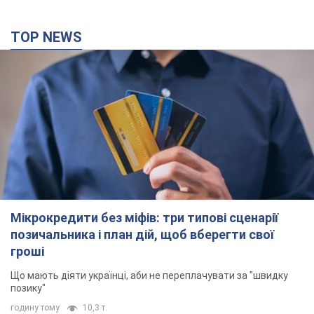
TOP NEWS
Мікрокредити без міфів: три типові сценарії
позичальника і план дій, щоб вберегти свої
гроші
Що мають діяти українці, аби не переплачувати за "швидку
позику"
годину тому
10,3 т.