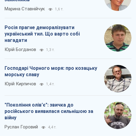
Марина Ставнійчук
1,6 т.
Росія прагне деморалізувати
український тил. Що варто собі
нагадати
Юрій Богданов
1,3 т.
Господарі Чорного моря: про козацьку
морську славу
Юрій Кирпичов
1,4 т.
"Покоління олів'є": звичка до
російського виявилася сильнішою за
війну
Руслан Горовий
4,4 т.