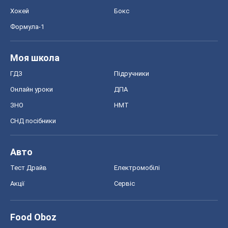
Хокей
Бокс
Формула-1
Моя школа
ГДЗ
Підручники
Онлайн уроки
ДПА
ЗНО
НМТ
СНД посібники
Авто
Тест Драйв
Електромобілі
Акції
Сервіс
Food Oboz