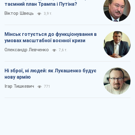
таємний план Трампа і Путіна?
Віктор Швець
3,9 т.
Мінськ готується до функціонування в
умовах масштабної воєнної кризи
Олександр Левченко
7,6 т.
Ні зброї, ні людей: як Лукашенко будує
нову армію
Ігар Тишкевич
771