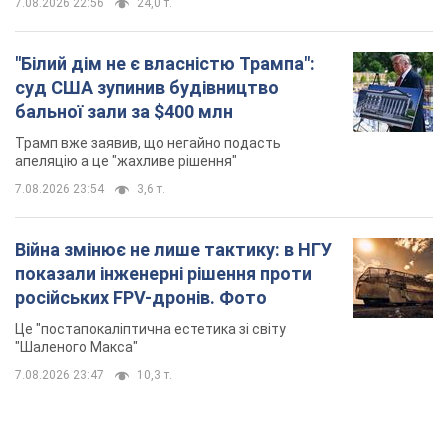
7.08.2026 22:56
24,0 т.
"Білий дім не є власністю Трампа":
суд США зупинив будівництво
бальної зали за $400 млн
Трамп вже заявив, що негайно подасть
апеляцію а це "жахливе рішення"
7.08.2026 23:54
3,6 т.
Війна змінює не лише тактику: в НГУ
показали інженерні рішення проти
російських FPV-дронів. Фото
Це "постапокаліптична естетика зі світу
"Шаленого Макса"
7.08.2026 23:47
10,3 т.