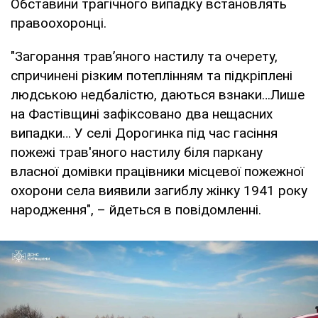
Обставини трагічного випадку встановлять
правоохоронці.
"Загорання трав’яного настилу та очерету,
спричинені різким потеплінням та підкріплені
людською недбалістю, даються взнаки…Лише
на Фастівщині зафіксовано два нещасних
випадки… У селі Дорогинка під час гасіння
пожежі трав'яного настилу біля паркану
власної домівки працівники місцевої пожежної
охорони села виявили загиблу жінку 1941 року
народження", – йдеться в повідомленні.