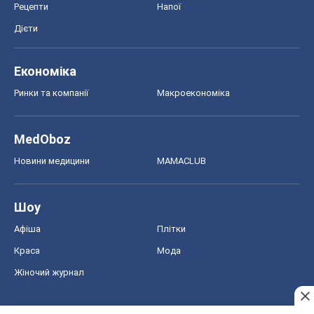
Рецепти
Напої
Дієти
Економіка
Ринки та компанії
Макроекономіка
MedOboz
Новини медицини
MAMACLUB
Шоу
Афіша
Плітки
Краса
Мода
Жіночий журнал