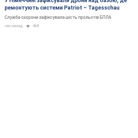
У Німеччині зафіксували дрони над базою, де
ремонтують системи Patriot – Tagesschau
Служба охорони зафіксувала шість прольотів БПЛА
час назад
468