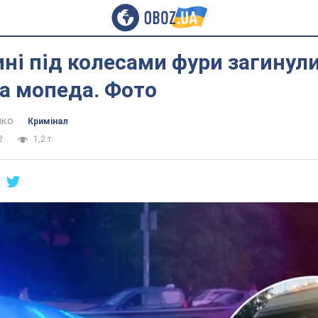
ні під колесами фури загинули
а мопеда. Фото
нко
Кримінал
2
1,2 т.