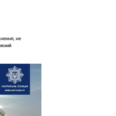
нення, не
ажний