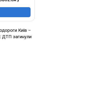
тодороги Київ –
к ДТП загинули