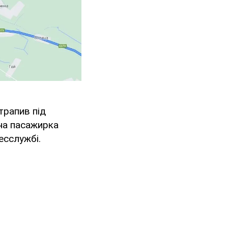
трапив під
чна пасажирка
есслужбі.