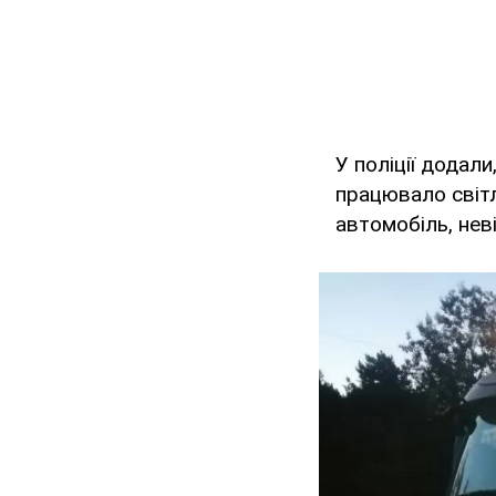
У поліції додал
працювало світл
автомобіль, нев