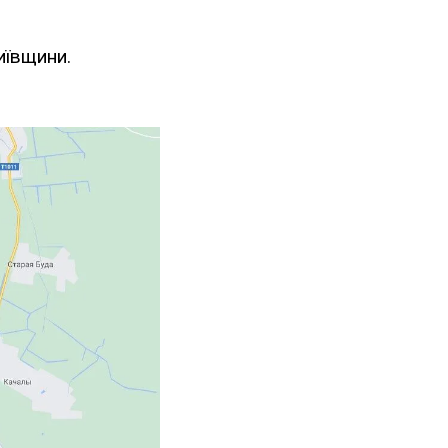
иївщини.